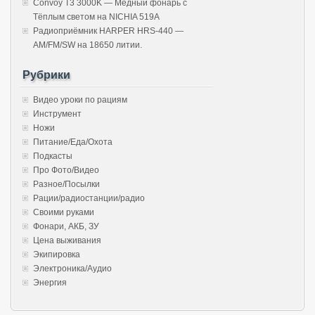
Convoy T3 3000K — Медный фонарь с
Тёплым светом на NICHIA 519A
Радиоприёмник HARPER HRS-440 —
AM/FM/SW на 18650 литии.
Рубрики
Видео уроки по рациям
Инструмент
Ножи
Питание/Еда/Охота
Подкасты
Про Фото/Видео
Разное/Посылки
Рации/радиостанции/радио
Своими руками
Фонари, АКБ, ЗУ
Цена выживания
Экипировка
Электроника/Аудио
Энергия