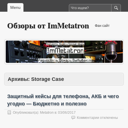
Menu
Обзоры от ImMetatron
Фан сайт
Архивы:
Storage Case
Защитный кейсы для телефона, АКБ и чего
угодно — Бюджетно и полезно
Опубликовал(а):
Metatron
в:
03/06/2017
к
Комментарии
отключены
записи
Защитный