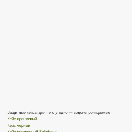
кейсы
для
телефона,
АКБ
и
чего
угодно
—
Бюджетно
и
полезно
Защитные кейсы для чего угодно — водонепроницаемые
Кейс оранжевый
Кейс черный
Кейс прозрачный Solarforce