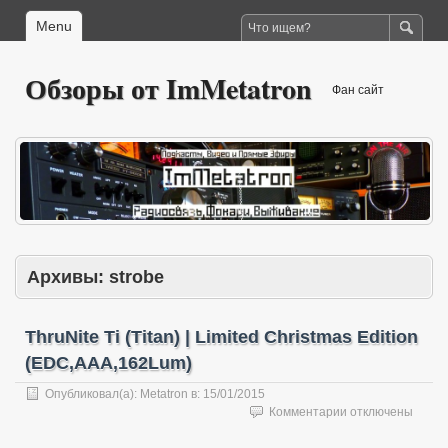
Menu
Обзоры от ImMetatron
Фан сайт
Архивы:
strobe
ThruNite Ti (Titan) | Limited Christmas Edition
(EDC,AAA,162Lum)
Опубликовал(а):
Metatron
в:
15/01/2015
к
Комментарии
отключены
записи
ThruNite