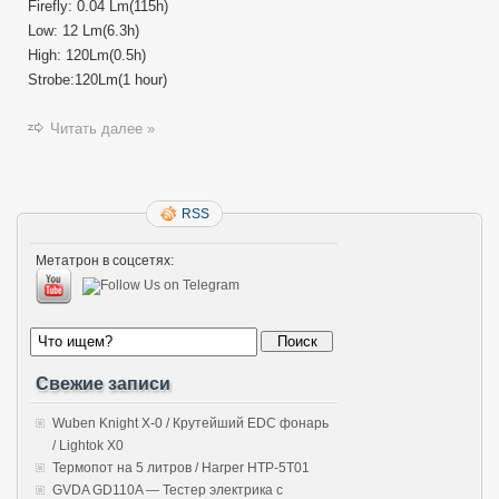
Firefly: 0.04 Lm(115h)
Low: 12 Lm(6.3h)
High: 120Lm(0.5h)
Strobe:120Lm(1 hour)
Читать далее »
RSS
Метатрон в соцсетях:
Свежие записи
Wuben Knight X-0 / Крутейший EDC фонарь
/ Lightok X0
Термопот на 5 литров / Harper HTP-5T01
GVDA GD110A — Тестер электрика с