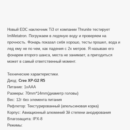
Новый EDC наключник Ti3 от компании Thrunite тестирует
ImMetatron. Погружаем в ледяную воду и проверяем на
прочность. Фонарь показал себя хорошо, тесты прошел, вода и
лед ему не по чем, как падения с 2х метров. Я называю его
фонарем второго шанса, места не занимает, а пригодиться
может в самый ответственный момент.
Технические характеристики.
Диод:
Cree XP-G2 R5
Питание: 1xAAA
Размеры: 70mm*14mm(диаметр головы)
Вес: 12г без элемента питания
Рефлетор: Текстурированный (апельсиновая корка)
Корпус: Авиационный алюминий 3й степени анодирования
Влагозащита: IPX-8
Режимы: