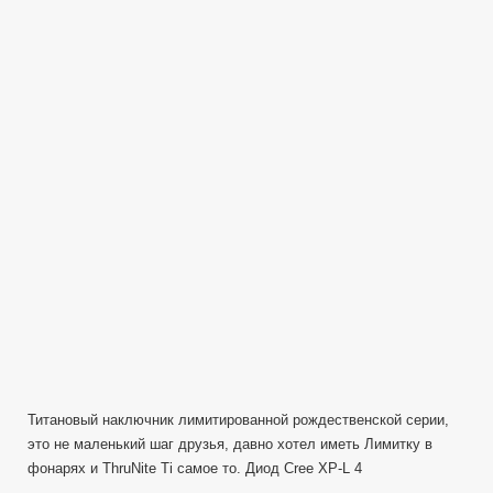
Ti
(Titan)
|
Limited
Christmas
Edition
(EDC,AAA,162Lu
Титановый наключник лимитированной рождественской серии,
это не маленький шаг друзья, давно хотел иметь Лимитку в
фонарях и ThruNite Ti самое то. Диод Cree XP-L 4