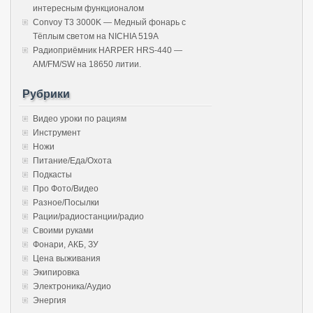
интересным функционалом
Convoy T3 3000K — Медный фонарь с
Тёплым светом на NICHIA 519A
Радиоприёмник HARPER HRS-440 —
AM/FM/SW на 18650 литии.
Рубрики
Видео уроки по рациям
Инструмент
Ножи
Питание/Еда/Охота
Подкасты
Про Фото/Видео
Разное/Посылки
Рации/радиостанции/радио
Своими руками
Фонари, АКБ, ЗУ
Цена выживания
Экипировка
Электроника/Аудио
Энергия