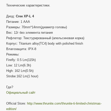
Технические характеристики.
Диод:
Cree XP-L 4
Питание: 1 AAA
Размеры: 70mm*14mm(диаметр головы)
Вес: 12г без элемента питания
Рефлетор: Текстурированный (апельсиновая корка)
Корпус: Titanium alloy(TC4) body with polished finish
Влагозащита: IPX-8
Режимы:
Firefly: 0.5 Lm(115h)
Low: 12 Lm(6.3h)
High: 162 Lm(0.5h)
Strobe:162 Lm(1 hour)
Где?
Официальный сайт
Official Store:
http://www.thrunite.com/thrunite-ti-limited-christmas-
edition/