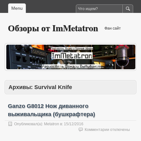
Menu
Обзоры от ImMetatron
Фан сайт
Архивы:
Survival Knife
Ganzo G8012 Нож диванного
выживальщика (бушкрафтера)
Опубликовал(а):
Metatron
в:
15/12/2016
к
Комментарии
отключены
записи
Ganzo