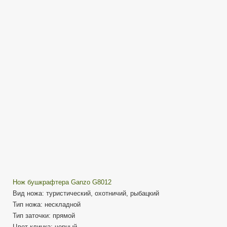
G8012
Нож
диванного
выживальщика
(бушкрафтера)
Нож бушкрафтера Ganzo G8012
Вид ножа: туристический, охотничий, рыбацкий
Тип ножа: нескладной
Тип заточки: прямой
Цвет клинка: черный