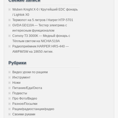
Свежие записи
Wuben Knight X-0 / Крутейший EDC фонарь
/ Lightok X0
Термопот на 5 литров / Harper HTP-5T01
GVDA GD110A — Тестер электрика с
интересным функционалом
Convoy T3 3000K — Медный фонарь с
Тёплым светом на NICHIA 519A
Радиоприёмник HARPER HRS-440 —
AM/FM/SW на 18650 литии.
Рубрики
Видео уроки по рациям
Инструмент
Ножи
Питание/Еда/Охота
Подкасты
Про Фото/Видео
Разное/Посылки
Рации/радиостанции/радио
Своими руками