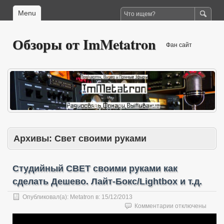
Menu
Обзоры от ImMetatron
Фан сайт
Архивы:
Свет своими руками
Студийный СВЕТ своими руками как
сделать Дешево. Лайт-Бокс/Lightbox и т.д.
Опубликовал(а):
Metatron
в:
15/12/2013
к
Комментарии
отключены
записи
Студийный