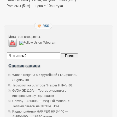
Блок питания (12V 5A) — цена ~ 250р (1шт)
Разъемы (5шт) — цена ~ 10р штука.
RSS
Метатрон в соцсетях:
Свежие записи
Wuben Knight X-0 / Крутейший EDC фонарь
/ Lightok X0
Термопот на 5 литров / Harper HTP-5T01
GVDA GD110A — Тестер электрика с
интересным функционалом
Convoy T3 3000K — Медный фонарь с
Тёплым светом на NICHIA 519A
Радиоприёмник HARPER HRS-440 —
AM/FM/SW на 18650 литии.