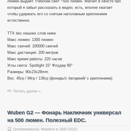
люмен выдаёт. Рабочий свет ~500 люмен. Магнит в хвосте про
который я забыл рассказать в видео, есть, вполне хватает
чтобы удержать его со снятым наголовным креплением
естественно.
ТТХ без лишних слов ниже.
Макс люмен: 1300 люмен
Макс свечей: 100000 свечей
Макс дистанция: 200 метров
Макс время работы: 220 часов
Углы света: Spotlight 15° Флудер 80°
Размеры: 90x23x28mm
Вес: 45гр / 94гр / 136гр (фонарь/с батареей/ с креплением)
Читать далее »
Wuben G2 — Фонарь Наключник универсал
на 500 люмен. Полезный EDC.
Опубликовал(а):
Metatron
в:
28/07/2022