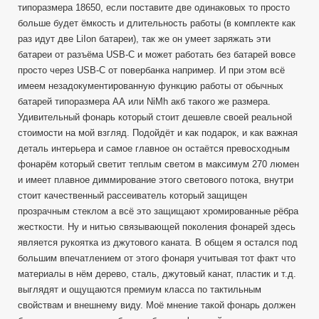
типоразмера 18650, если поставите две одинаковых то просто
больше будет ёмкость и длительность работы (в комплекте как
раз идут две LiIon батареи), так же он умеет заряжать эти
батареи от разъёма USB-C и может работать без батарей вовсе
просто через USB-C от повербанка например. И при этом всё
имеем незадокументированную функцию работы от обычных
батарей типоразмера АА или NiMh акб такого же размера.
Удивительный фонарь который стоит дешевле своей реальной
стоимости на мой взгляд. Подойдёт и как подарок, и как важная
деталь интерьера и самое главное он остаётся превосходным
фонарём который светит теплым светом в максимум 270 люмен
и имеет плавное диммирование этого светового потока, внутри
стоит качественный рассеиватель который защищен
прозрачным стеклом а всё это защищают хромированные рёбра
жесткости. Ну и нитью связывающей поколения фонарей здесь
является рукоятка из джутового каната. В общем я остался под
большим впечатлением от этого фонаря учитывая тот факт что
материалы в нём дерево, сталь, джутовый канат, пластик и т.д.
выглядят и ощущаются премиум класса по тактильным
свойствам и внешнему виду. Моё мнение такой фонарь должен