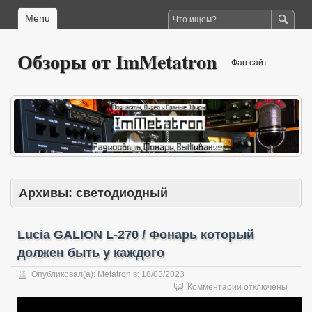
Menu
Обзоры от ImMetatron
Фан сайт
Архивы:
светодиодный
Lucia GALION L-270 / Фонарь который
должен быть у каждого
Опубликовал(а):
Metatron
в:
18/03/2023
к
Комментарии
отключены
записи
Lucia