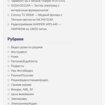
Термопот на 5 литров / Harper HTP-5T01
GVDA GD110A — Тестер электрика с
интересным функционалом
Convoy T3 3000K — Медный фонарь с
Тёплым светом на NICHIA 519A
Радиоприёмник HARPER HRS-440 —
AM/FM/SW на 18650 литии.
Рубрики
Видео уроки по рациям
Инструмент
Ножи
Питание/Еда/Охота
Подкасты
Про Фото/Видео
Разное/Посылки
Рации/радиостанции/радио
Своими руками
Фонари, АКБ, ЗУ
Цена выживания
Экипировка
Электроника/Аудио