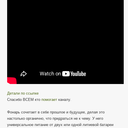
GALION
L-
270
/
Фонарь
который
должен
быть
у
каждого
Детали по ссылке
Спасибо ВСЕМ кто
помогает
каналу.
Фонарь сочетает в себе прошлое и будущее, делая это
настолько органично, что придраться не к чему. У него
универсальное питание от двух или одной литиевой батареи