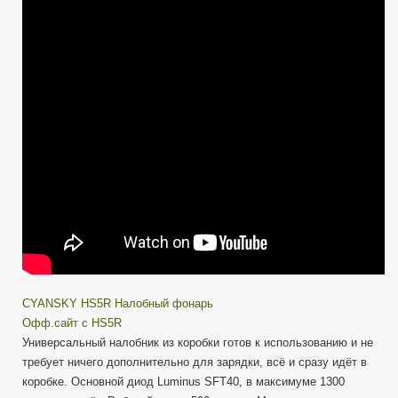
CYANSKY
HS5R
—
НАЛОБНЫЙ
УНИВЕРСАЛЬН
ФОНАРЬ
—
ОБЗОР
И
ТЕСТ.
CYANSKY HS5R Налобный фонарь
Офф.сайт с HS5R
Универсальный налобник из коробки готов к использованию и не
требует ничего дополнительно для зарядки, всё и сразу идёт в
коробке. Основной диод Luminus SFT40, в максимуме 1300