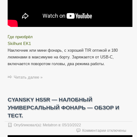
Где приобрёл
Skilhunt EK1
Наключник или мини фонарь, с хорошей TIR оптикой и 180
люменами в максимуме на борту. Заряжается от USB-C,
включается поворотом головы, два режима работы.
Читать далее »
CYANSKY HS5R — НАЛОБНЫЙ
УНИВЕРСАЛЬНЫЙ ФОНАРЬ — ОБЗОР И
ТЕСТ.
Опубликовал(а):
Metatron
в:
05/10/2022
к
Комментарии
отключены
записи