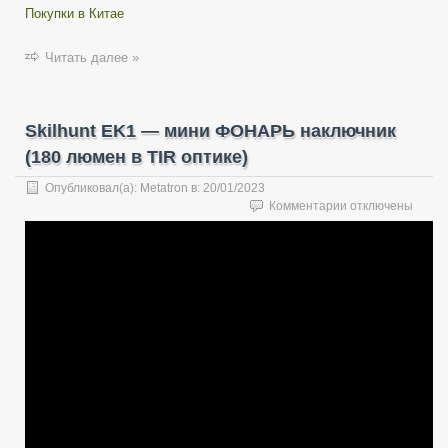
Покупки в Китае
Читать далее »
Skilhunt EK1 — мини ФОНАРЬ наключник
(180 люмен в TIR оптике)
Опубликовал(а):
Metatron
в:
20/01/2023
к
Комментарии
отключены
записи
Skilhunt
EK1
—
мини
ФОНАРЬ
наключник
(180
люмен
в
TIR
оптике)