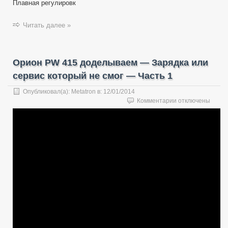
Плавная регулировк
Читать далее »
Орион PW 415 доделываем — Зарядка или
сервис который не смог — Часть 1
Опубликовал(а):
Metatron
в:
12/01/2014
к
Комментарии
отключены
записи
Орион
PW
415
доделываем
—
Зарядка
или
сервис
который
не
смог
—