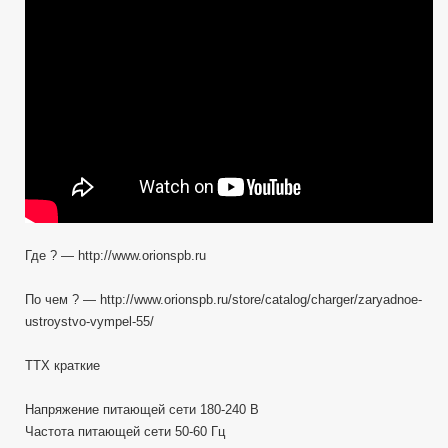
Пробный
запуск.
Где ? — http://www.orionspb.ru
По чем ? — http://www.orionspb.ru/store/catalog/charger/zaryadnoe-
ustroystvo-vympel-55/
ТТХ краткие
Напряжение питающей сети 180-240 В
Частота питающей сети 50-60 Гц