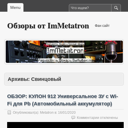
Menu
Обзоры от ImMetatron
Фан сайт
Архивы:
Свинцовый
ОБЗОР: КУЛОН 912 Универсальное ЗУ с Wi-
Fi для Pb (Автомобильный аккумулятор)
Опубликовал(а):
Metatron
в:
16/01/2020
к
Комментарии
отключены
записи
ОБЗОР: