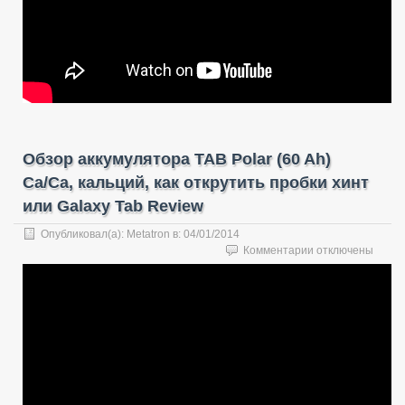
Часть
1
Обзор аккумулятора TAB Polar (60 Ah)
Ca/Ca, кальций, как открутить пробки хинт
или Galaxy Tab Review
Опубликовал(а):
Metatron
в:
04/01/2014
к
Комментарии
отключены
записи
Обзор
аккумулятора
TAB
Polar
(60
Ah)
Ca/Ca,
кальций,