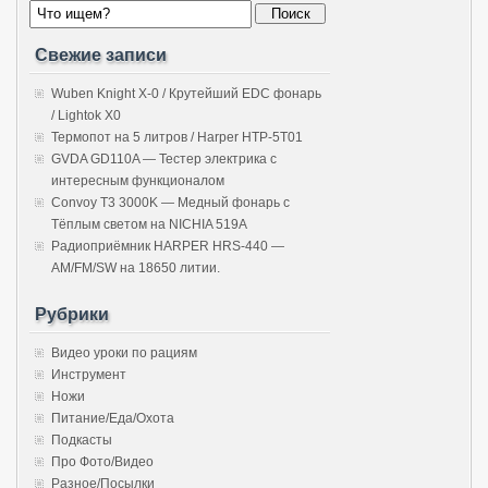
Свежие записи
Wuben Knight X-0 / Крутейший EDC фонарь
/ Lightok X0
Термопот на 5 литров / Harper HTP-5T01
GVDA GD110A — Тестер электрика с
интересным функционалом
Convoy T3 3000K — Медный фонарь с
Тёплым светом на NICHIA 519A
Радиоприёмник HARPER HRS-440 —
AM/FM/SW на 18650 литии.
Рубрики
Видео уроки по рациям
Инструмент
Ножи
Питание/Еда/Охота
Подкасты
Про Фото/Видео
Разное/Посылки