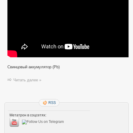
как
открутить
пробки
хинт
или
Galaxy
Tab
Review
Свинцовый аккумулятор (Pb)
Читать далее »
RSS
Метатрон в соцсетях: