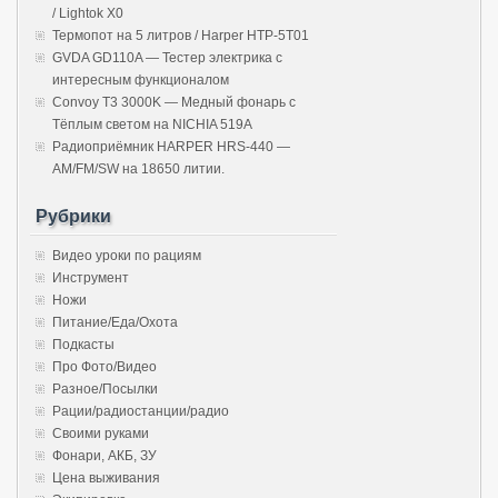
/ Lightok X0
Термопот на 5 литров / Harper HTP-5T01
GVDA GD110A — Тестер электрика с
интересным функционалом
Convoy T3 3000K — Медный фонарь с
Тёплым светом на NICHIA 519A
Радиоприёмник HARPER HRS-440 —
AM/FM/SW на 18650 литии.
Рубрики
Видео уроки по рациям
Инструмент
Ножи
Питание/Еда/Охота
Подкасты
Про Фото/Видео
Разное/Посылки
Рации/радиостанции/радио
Своими руками
Фонари, АКБ, ЗУ
Цена выживания