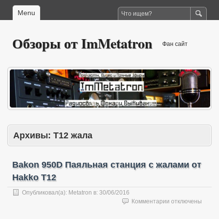
Menu
Обзоры от ImMetatron
Фан сайт
Архивы:
T12 жала
Bakon 950D Паяльная станция с жалами от
Hakko T12
Опубликовал(а):
Metatron
в:
30/06/2016
к
Комментарии
отключены
записи
Bakon