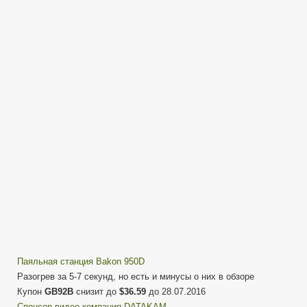
950D
Паяльная
станция
с
жалами
от
Hakko
T12
Паяльная станция Bakon 950D
Разогрев за 5-7 секунд, но есть и минусы о них в обзоре
Купон
GB92B
снизит до
$36.59
до 28.07.2016
Cпонсор видео компания DATAKAM