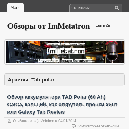
Menu
Обзоры от ImMetatron
Фан сайт
Архивы:
Tab polar
Обзор аккумулятора TAB Polar (60 Ah)
Ca/Ca, кальций, как открутить пробки хинт
или Galaxy Tab Review
Опубликовал(а):
Metatron
в:
04/01/2014
к
Комментарии
отключены