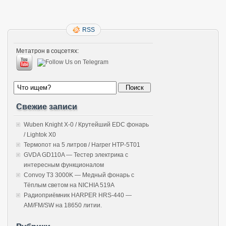
RSS
Метатрон в соцсетях:
Свежие записи
Wuben Knight X-0 / Крутейший EDC фонарь
/ Lightok X0
Термопот на 5 литров / Harper HTP-5T01
GVDA GD110A — Тестер электрика с
интересным функционалом
Convoy T3 3000K — Медный фонарь с
Тёплым светом на NICHIA 519A
Радиоприёмник HARPER HRS-440 —
AM/FM/SW на 18650 литии.