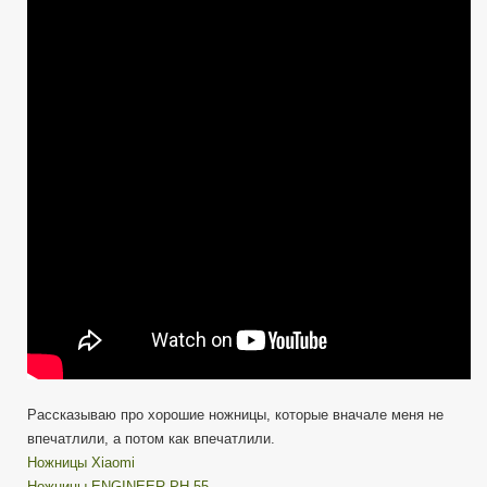
с
Али
№4
—
Хорошие
ножницы
Xiaomi
Рассказываю про хорошие ножницы, которые вначале меня не
впечатлили, а потом как впечатлили.
Ножницы Xiaomi
Ножницы ENGINEER PH-55