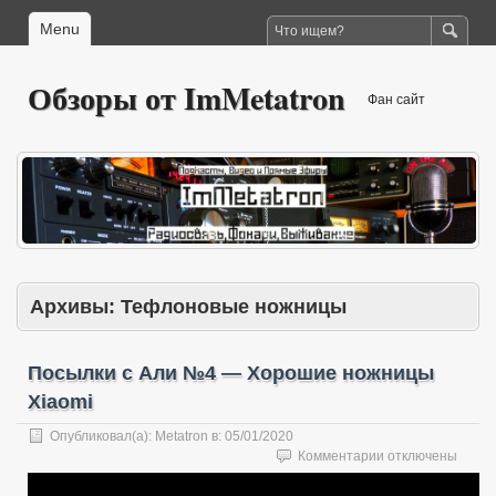
Menu
Обзоры от ImMetatron
Фан сайт
Архивы:
Тефлоновые ножницы
Посылки с Али №4 — Хорошие ножницы
Xiaomi
Опубликовал(а):
Metatron
в:
05/01/2020
к
Комментарии
отключены
записи
Посылки