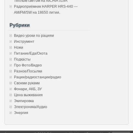
Тёплым светом на NICHIA 519A
Радиоприёмник HARPER HRS-440 —
AM/FM/SW на 18650 литии.
Рубрики
Видео уроки по рациям
Инструмент
Ножи
Питание/Еда/Охота
Подкасты
Про Фото/Видео
Разное/Посылки
Рации/радиостанции/радио
Своими руками
Фонари, АКБ, ЗУ
Цена выживания
Экипировка
Электроника/Аудио
Энергия