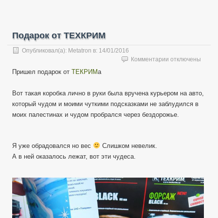
Подарок от ТЕХКРИМ
Опубликовал(а):
Metatron
в:
14/01/2016
к
Комментарии
отключены
записи
Пришел подарок от
ТЕКРИМ
а
Подарок
от
Вот такая коробка лично в руки была вручена курьером на авто,
ТЕХКРИМ
который чудом и моими чуткими подсказками не заблудился в
моих палестинах и чудом пробрался через бездорожье.
Я уже обрадовался но вес
Слишком невелик.
А в ней оказалось лежат, вот эти чудеса.