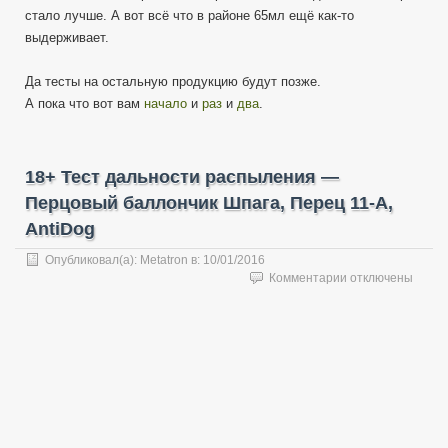
стало лучше. А вот всё что в районе 65мл ещё как-то
выдерживает.
Да тесты на остальную продукцию будут позже.
А пока что вот вам
начало
и
раз
и
два
.
18+ Тест дальности распыления —
Перцовый баллончик Шпага, Перец 11-А,
AntiDog
Опубликовал(а):
Metatron
в:
10/01/2016
к
Комментарии
отключены
записи
18+
Тест
дальности
распыления
—
Перцовый
баллончик
Шпага,