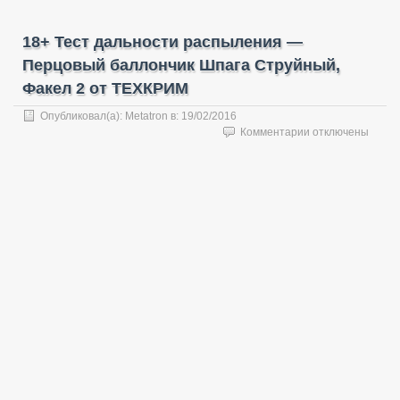
18+ Тест дальности распыления —
Перцовый баллончик Шпага Струйный,
Факел 2 от ТЕХКРИМ
Опубликовал(а):
Metatron
в:
19/02/2016
к
Комментарии
отключены
записи
18+
Тест
дальности
распыления
—
Перцовый
баллончик
Шпага
Струйный,
Факел
2
от
ТЕХКРИМ