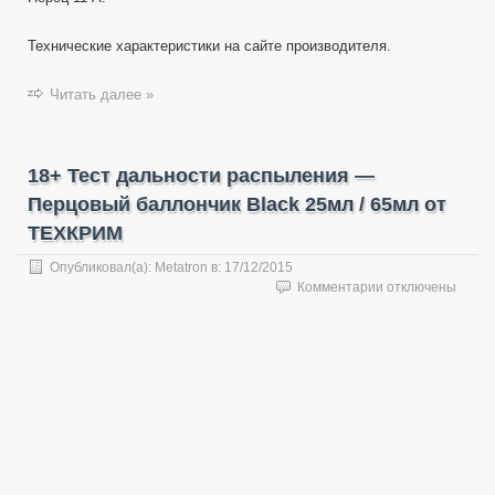
Технические характеристики на сайте производителя.
Читать далее »
18+ Тест дальности распыления —
Перцовый баллончик Black 25мл / 65мл от
ТЕХКРИМ
Опубликовал(а):
Metatron
в:
17/12/2015
к
Комментарии
отключены
записи
18+
Тест
дальности
распыления
—
Перцовый
баллончик
Black
25мл