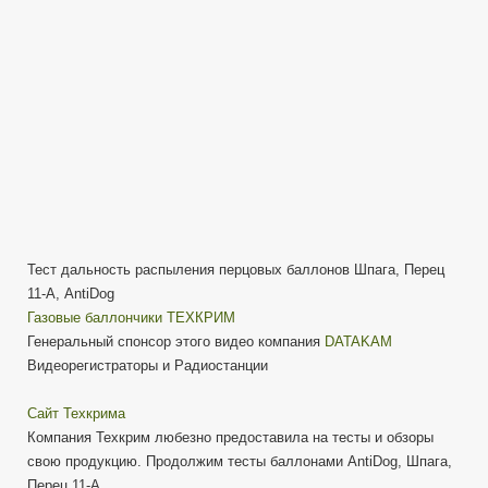
Перец
11-
А,
AntiDog
Тест дальность распыления перцовых баллонов Шпага, Перец
11-А, AntiDog
Газовые баллончики ТЕХКРИМ
Генеральный спонсор этого видео компания
DATAKAM
Видеорегистраторы и Радиостанции
Сайт Техкрима
Компания Техкрим любезно предоставила на тесты и обзоры
свою продукцию. Продолжим тесты баллонами AntiDog, Шпага,
Перец 11-А.