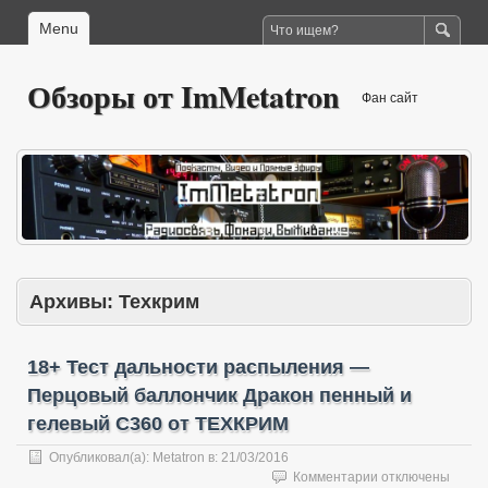
Menu
Обзоры от ImMetatron
Фан сайт
Архивы:
Техкрим
18+ Тест дальности распыления —
Перцовый баллончик Дракон пенный и
гелевый C360 от ТЕХКРИМ
Опубликовал(а):
Metatron
в:
21/03/2016
к
Комментарии
отключены