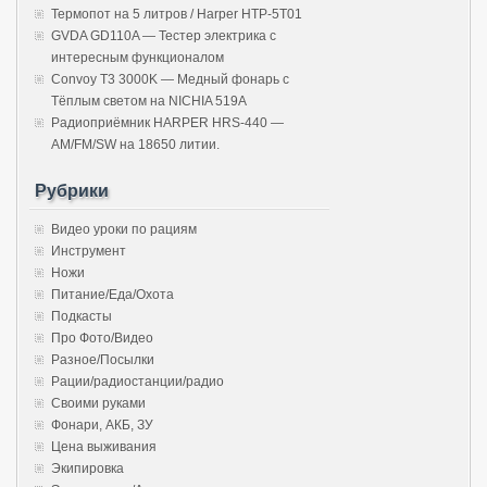
Термопот на 5 литров / Harper HTP-5T01
GVDA GD110A — Тестер электрика с
интересным функционалом
Convoy T3 3000K — Медный фонарь с
Тёплым светом на NICHIA 519A
Радиоприёмник HARPER HRS-440 —
AM/FM/SW на 18650 литии.
Рубрики
Видео уроки по рациям
Инструмент
Ножи
Питание/Еда/Охота
Подкасты
Про Фото/Видео
Разное/Посылки
Рации/радиостанции/радио
Своими руками
Фонари, АКБ, ЗУ
Цена выживания
Экипировка