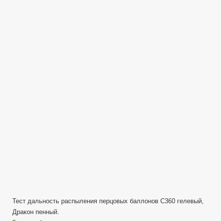
записи
18+
Тест
дальности
распыления
—
Перцовый
баллончик
Дракон
пенный
и
гелевый
C360
от
ТЕХКРИМ
Тест дальность распыления перцовых баллонов C360 гелевый,
Дракон пенный.