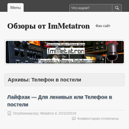
Menu
Обзоры от ImMetatron
Фан сайт
Архивы:
Телефон в постели
Лайфхак — Для ленивых или Телефон в
постели
Опубликовал(а):
Metatron
в:
25/10/2016
к
Комментарии
отключены
записи
Лайфхак