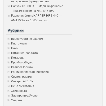
интересным функционалом
Convoy T3 3000K — Медный фонарь с
Тёплым светом на NICHIA 519A
Радиоприёмник HARPER HRS-440 —
AM/FM/SW на 18650 литии.
Рубрики
Видео уроки по рациям
Инструмент
Ножи
Питание/Еда/Охота
Подкасты
Про Фото/Видео
Разное/Посылки
Рации/радиостанции/радио
Своими руками
Фонари, АКБ, ЗУ
Цена выживания
Экипировка
Электроника/Аудио
Энергия