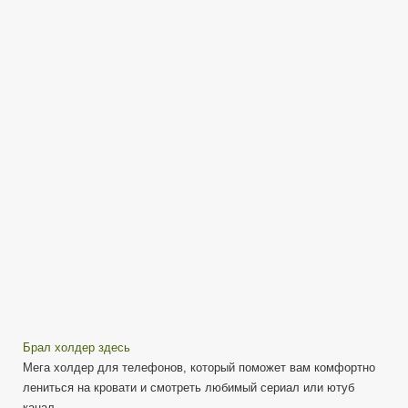
—
Для
ленивых
или
Телефон
в
постели
Брал холдер здесь
Мега холдер для телефонов, который поможет вам комфортно
лениться на кровати и смотреть любимый сериал или ютуб
канал.