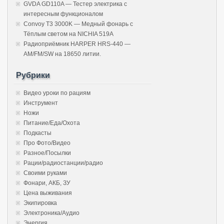
GVDA GD110A — Тестер электрика с
интересным функционалом
Convoy T3 3000K — Медный фонарь с
Тёплым светом на NICHIA 519A
Радиоприёмник HARPER HRS-440 —
AM/FM/SW на 18650 литии.
Рубрики
Видео уроки по рациям
Инструмент
Ножи
Питание/Еда/Охота
Подкасты
Про Фото/Видео
Разное/Посылки
Рации/радиостанции/радио
Своими руками
Фонари, АКБ, ЗУ
Цена выживания
Экипировка
Электроника/Аудио
Энергия