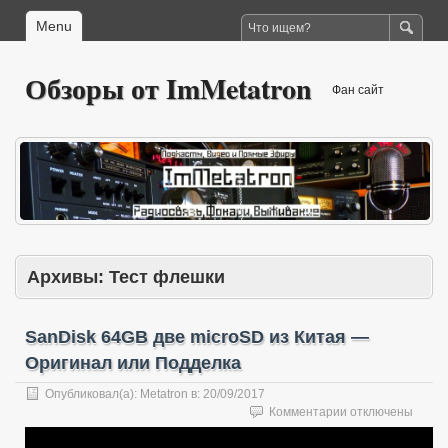
Menu
Обзоры от ImMetatron
Фан сайт
Архивы:
Тест флешки
SanDisk 64GB две microSD из Китая —
Оригинал или Подделка
Опубликовал(а):
Metatron
в:
20/09/2017
к
Комментарии
отключены
записи
SanDisk