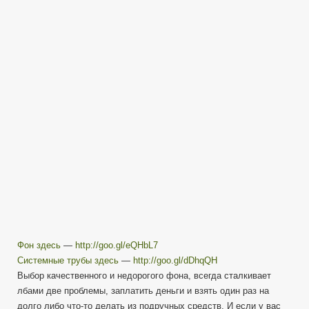
видео
—
мой
выбор!
Фон здесь
—
http://goo.gl/eQHbL7
Системные трубы здесь
—
http://goo.gl/dDhqQH
Выбор качественного и недорогого фона, всегда сталкивает
лбами две проблемы, заплатить деньги и взять один раз на
долго либо что-то делать из подручных средств. И если у вас