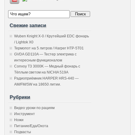
Свежие записи
Wuben Knight X-0 / Крутейший EDC фонарь
/ Lightok X0
Термопот на 5 литров / Harper HTP-5T01
GVDA GD110A — Тестер электрика с
интересным функционалом
Convoy T3 3000K — Медный фонарь с
Тёплым светом на NICHIA 519A
Радиоприёмник HARPER HRS-440 —
AM/FM/SW на 18650 литии.
Рубрики
Видео уроки по рациям
Инструмент
Ножи
Питание/Еда/Охота
Подкасты