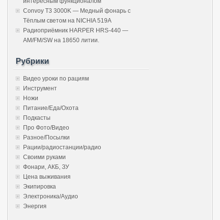
интересным функционалом
Convoy T3 3000K — Медный фонарь с
Тёплым светом на NICHIA 519A
Радиоприёмник HARPER HRS-440 —
AM/FM/SW на 18650 литии.
Рубрики
Видео уроки по рациям
Инструмент
Ножи
Питание/Еда/Охота
Подкасты
Про Фото/Видео
Разное/Посылки
Рации/радиостанции/радио
Своими руками
Фонари, АКБ, ЗУ
Цена выживания
Экипировка
Электроника/Аудио
Энергия