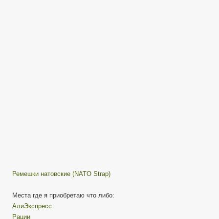
для
часов
Ремешки натовские (NATO Strap)
Места где я приобретаю что либо:
АлиЭкспресс
Рации