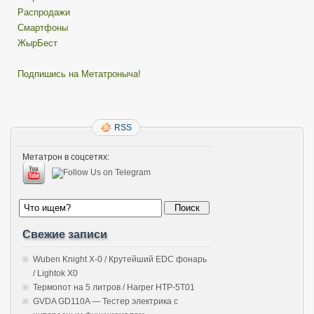
Распродажи
Смартфоны
ЖырБест
Подпишись на Метатроныча!
RSS
Метатрон в соцсетях:
Свежие записи
Wuben Knight X-0 / Крутейший EDC фонарь
/ Lightok X0
Термопот на 5 литров / Harper HTP-5T01
GVDA GD110A — Тестер электрика с