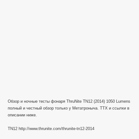
TN12
Flashlight
Review
Testing
Обзор
фонаря
Обзор и ночные тесты фонаря ThruNite TN12 (2014) 1050 Lumens
полный и честный обзор только у Метатроныча. ТТХ и ссылки в
описании ниже.
TN12 http://www.thrunite.com/thrunite-tn12-2014