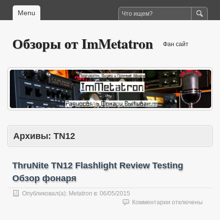
Menu
Обзоры от ImMetatron
Фан сайт
Архивы:
TN12
ThruNite TN12 Flashlight Review Testing
Обзор фонаря
Опубликовал(а):
Metatron
в:
06/05/2015
к
Комментарии
отключены
записи
ThruNite