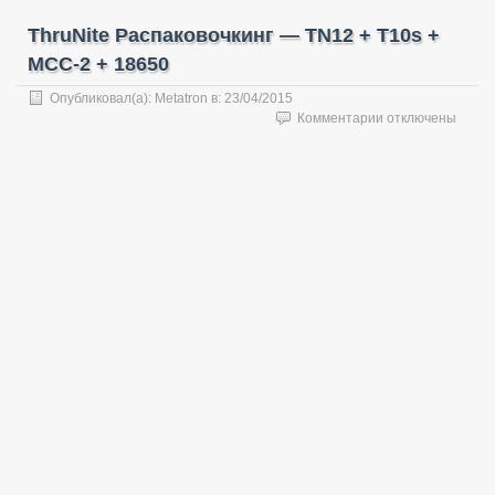
ThruNite Распаковочкинг — TN12 + T10s +
MCC-2 + 18650
Опубликовал(а):
Metatron
в:
23/04/2015
к
Комментарии
отключены
записи
ThruNite
Распаковочкинг
—
TN12
+
T10s
+
MCC-
2
+
18650