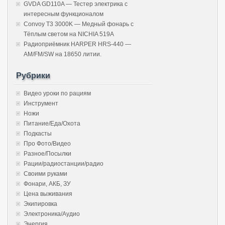
GVDA GD110A — Тестер электрика с
интересным функционалом
Convoy T3 3000K — Медный фонарь с
Тёплым светом на NICHIA 519A
Радиоприёмник HARPER HRS-440 —
AM/FM/SW на 18650 литии.
Рубрики
Видео уроки по рациям
Инструмент
Ножи
Питание/Еда/Охота
Подкасты
Про Фото/Видео
Разное/Посылки
Рации/радиостанции/радио
Своими руками
Фонари, АКБ, ЗУ
Цена выживания
Экипировка
Электроника/Аудио
Энергия