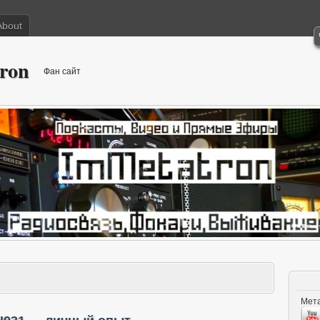
About
ron
Фан сайт
Мета