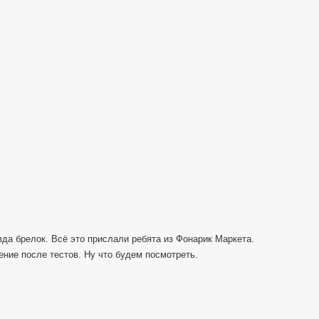
нож
Ganzo
G8012
с
Фонарик
Маркета
—
Распаковочк
вда брелок. Всё это прислали ребята из Фонарик Маркета.
ние после тестов. Ну что будем посмотреть.