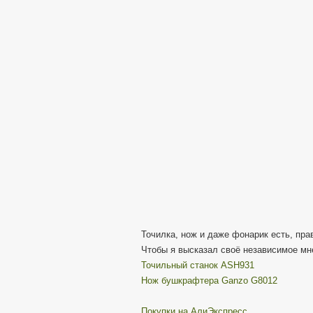
Точилка, нож и даже фонарик есть, пра
Чтобы я высказал своё независимое мне
Точильный станок ASH931
Нож бушкрафтера Ganzo G8012
Покупки на АлиЭкспресс