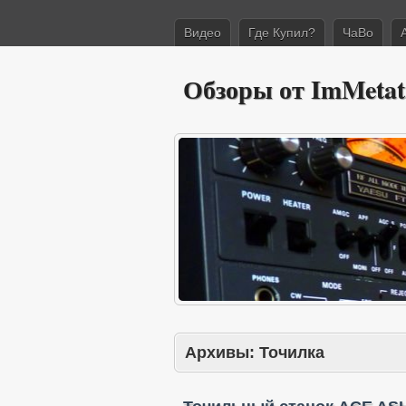
Видео
Где Купил?
ЧаВо
Обзоры от ImMetat
Архивы:
Точилка