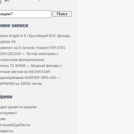
ежие записи
uben Knight X-0 / Крутейший EDC фонарь
Lightok X0
ермопот на 5 литров / Harper HTP-5T01
VDA GD110A — Тестер электрика с
нтересным функционалом
onvoy T3 3000K — Медный фонарь с
ёплым светом на NICHIA 519A
адиоприёмник HARPER HRS-440 —
M/FM/SW на 18650 литии.
брики
идео уроки по рациям
нструмент
ожи
итание/Еда/Охота
одкасты