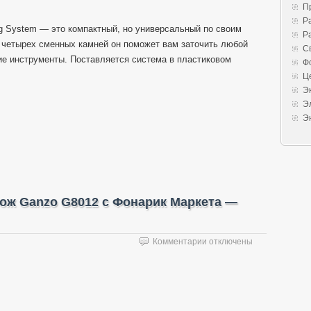
П
Р
ng System — это компактный, но универсальный по своим
Р
 четырех сменных камней он поможет вам заточить любой
С
ие инструменты. Поставляется система в пластиковом
Ф
Ц
Э
Э
Э
ож Ganzo G8012 с Фонарик Маркета —
к
Комментарии
отключены
записи
Точилка
ACE
и
Бушкрафт