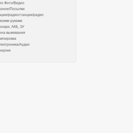
ро Фото/Видео
азное/Посылки
ации/радиостанции/радио
воими руками
онари, АКБ, ЗУ
ена выживания
кипировка
лектроника/Аудио
нергия