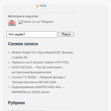
RSS
Метатрон в соцсетях:
Свежие записи
Wuben Knight X-0 / Крутейший EDC фонарь
/ Lightok X0
Термопот на 5 литров / Harper HTP-5T01
GVDA GD110A — Тестер электрика с
интересным функционалом
Convoy T3 3000K — Медный фонарь с
Тёплым светом на NICHIA 519A
Радиоприёмник HARPER HRS-440 —
AM/FM/SW на 18650 литии.
Рубрики