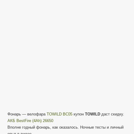
BC05
—
фонарь
с
usb
зарядным
на
950
люмен
—
ночные
тесты
и
обзор
Фонарь — велофара
TOWILD BC05
купон
TOWILD
даст скидку.
АКБ BestFire (4Ah) 26650
Вполне годный фонарь, как оказалось. Ночные тесты и личный
опыт в видео.