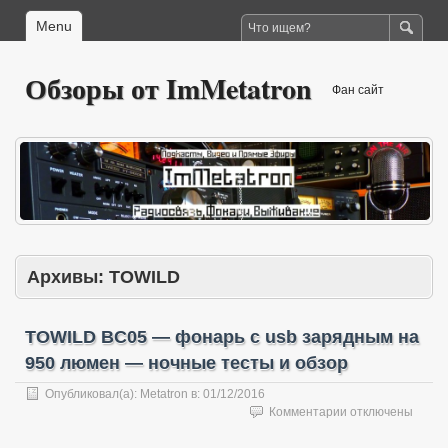
Menu
Обзоры от ImMetatron
Фан сайт
Архивы:
TOWILD
TOWILD BC05 — фонарь с usb зарядным на
950 люмен — ночные тесты и обзор
Опубликовал(а):
Metatron
в:
01/12/2016
к
Комментарии
отключены
записи
TOWILD