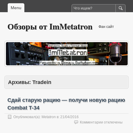
Menu
Обзоры от ImMetatron
Фан сайт
Архивы:
Tradein
Сдай старую рацию — получи новую рацию
Combat T-34
Опубликовал(а):
Metatron
в:
21/04/2016
к
Комментарии
отключены
записи
Сдай