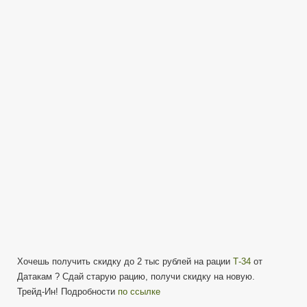
старую
рацию
—
получи
новую
рацию
Combat
T-
34
Хочешь получить скидку до 2 тыс рублей на рации
Т-34
от
Датакам ? Сдай старую рацию, получи скидку на новую.
Трейд-Ин! Подробности
по ссылке