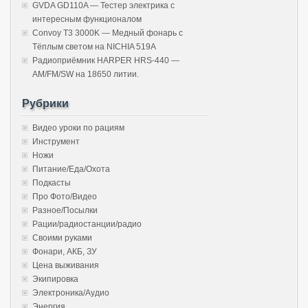
GVDA GD110A — Тестер электрика с
интересным функционалом
Convoy T3 3000K — Медный фонарь с
Тёплым светом на NICHIA 519A
Радиоприёмник HARPER HRS-440 —
AM/FM/SW на 18650 литии.
Рубрики
Видео уроки по рациям
Инструмент
Ножи
Питание/Еда/Охота
Подкасты
Про Фото/Видео
Разное/Посылки
Рации/радиостанции/радио
Своими руками
Фонари, АКБ, ЗУ
Цена выживания
Экипировка
Электроника/Аудио
Энергия