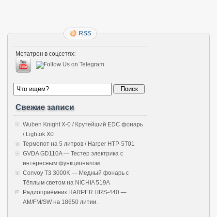
RSS
Метатрон в соцсетях:
Свежие записи
Wuben Knight X-0 / Крутейший EDC фонарь
/ Lightok X0
Термопот на 5 литров / Harper HTP-5T01
GVDA GD110A — Тестер электрика с
интересным функционалом
Convoy T3 3000K — Медный фонарь с
Тёплым светом на NICHIA 519A
Радиоприёмник HARPER HRS-440 —
AM/FM/SW на 18650 литии.