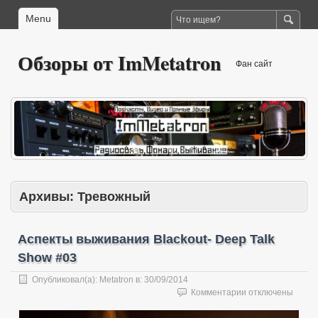
Menu
Обзоры от ImMetatron
Фан сайт
Архивы:
Тревожный
Аспекты выживания Blackout- Deep Talk
Show #03
Опубликовал(а):
Metatron
в:
30/09/2014
к
Комментарии
отключены
записи
Аспекты