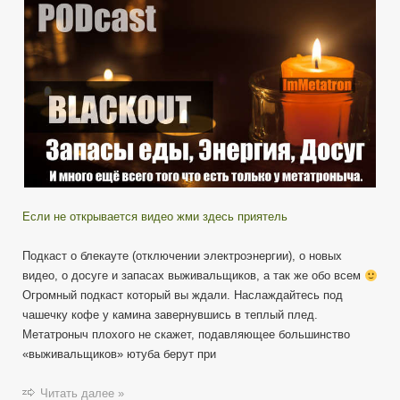
выживания
Blackout-
Deep
Talk
Show
#03
Если не открывается видео жми здесь приятель
Подкаст о блекауте (отключении электроэнергии), о новых
видео, о досуге и запасах выживальщиков, а так же обо всем
Огромный подкаст который вы ждали. Наслаждайтесь под
чашечку кофе у камина завернувшись в теплый плед.
Метатроныч плохого не скажет, подавляющее большинство
«выживальщиков» ютуба берут при
Читать далее »