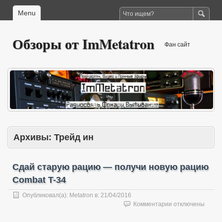
Menu
Обзоры от ImMetatron
Фан сайт
Архивы:
Трейд ин
Сдай старую рацию — получи новую рацию
Combat T-34
Опубликовал(а):
Metatron
в:
21/04/2016
к
Комментарии
отключены
записи
Сдай