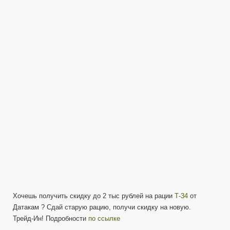
старую
рацию
—
получи
новую
рацию
Combat
T-
34
Хочешь получить скидку до 2 тыс рублей на рации
Т-34
от
Датакам ? Сдай старую рацию, получи скидку на новую.
Трейд-Ин! Подробности
по ссылке