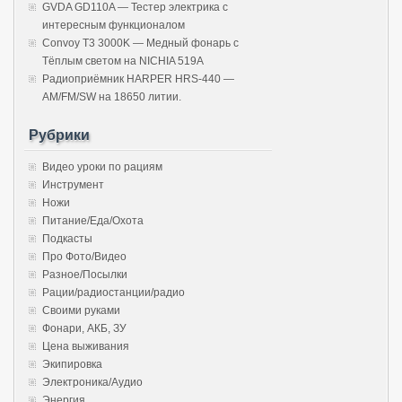
GVDA GD110A — Тестер электрика с
интересным функционалом
Convoy T3 3000K — Медный фонарь с
Тёплым светом на NICHIA 519A
Радиоприёмник HARPER HRS-440 —
AM/FM/SW на 18650 литии.
Рубрики
Видео уроки по рациям
Инструмент
Ножи
Питание/Еда/Охота
Подкасты
Про Фото/Видео
Разное/Посылки
Рации/радиостанции/радио
Своими руками
Фонари, АКБ, ЗУ
Цена выживания
Экипировка
Электроника/Аудио
Энергия