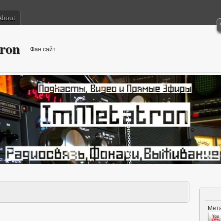
About
ron
Фан сайт
Мета