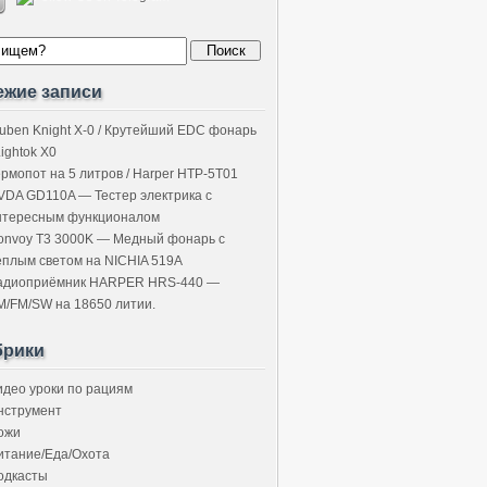
ежие записи
uben Knight X-0 / Крутейший EDC фонарь
Lightok X0
ермопот на 5 литров / Harper HTP-5T01
VDA GD110A — Тестер электрика с
нтересным функционалом
onvoy T3 3000K — Медный фонарь с
ёплым светом на NICHIA 519A
адиоприёмник HARPER HRS-440 —
M/FM/SW на 18650 литии.
брики
идео уроки по рациям
нструмент
ожи
итание/Еда/Охота
одкасты