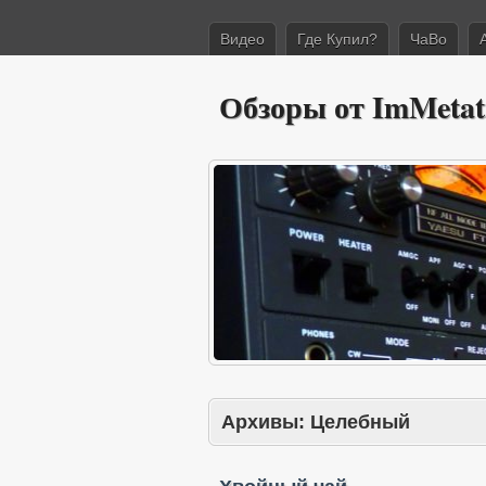
Видео
Где Купил?
ЧаВо
Обзоры от ImMetat
Архивы:
Целебный