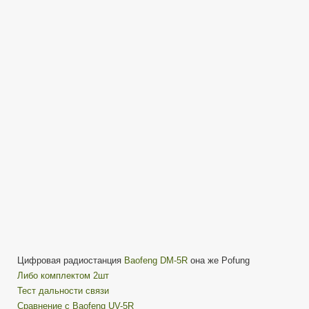
DM-
5R
Разборка
рации
Цифровая радиостанция
Baofeng DM-5R
она же Pofung
Либо комплектом 2шт
Тест дальности связи
Сравнение с Baofeng UV-5R