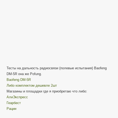
радиосвязи
15км
|
цифровая
рация
Тесты на дальность радиосвязи (полевые испытания) Baofeng
DM-5R она же Pofung.
Baofeng DM-5R
Либо комплектом дешевле 2шт
Магазины и площадки где я приобретаю что либо:
АлиЭкспресс
Геарбест
Рации