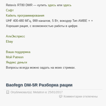
Retevis RT80 DMR — купить
здесь
или
здесь
Софт
Кабель программирования
UHF 400-480 МГц, 999 каналов, 5 Вт, вокодер Тип AMBE + +
Хорошая рация, с возможностью работы в цифре.
АлиЭкспресс
Ebay
Ваша поддержка
Мой Patreon
Яндекс деньги
Вопросы всегда можно задать на моих стримах.
Baofegn DM-5R Разборка рации
Опубликовал(а):
Metatron
в:
25/01/2017
к
Комментарии
отключены
записи
Baofegn