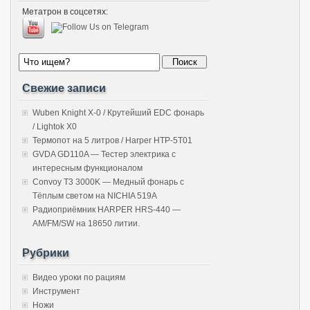
Метатрон в соцсетях:
Свежие записи
Wuben Knight X-0 / Крутейший EDC фонарь
/ Lightok X0
Термопот на 5 литров / Harper HTP-5T01
GVDA GD110A — Тестер электрика с
интересным функционалом
Convoy T3 3000K — Медный фонарь с
Тёплым светом на NICHIA 519A
Радиоприёмник HARPER HRS-440 —
AM/FM/SW на 18650 литии.
Рубрики
Видео уроки по рациям
Инструмент
Ножи