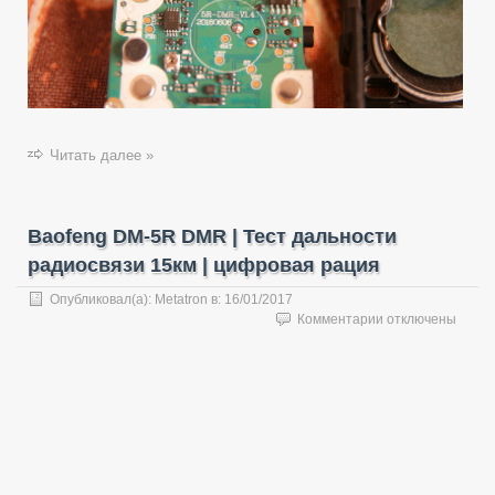
Читать далее »
Baofeng DM-5R DMR | Тест дальности
радиосвязи 15км | цифровая рация
Опубликовал(а):
Metatron
в:
16/01/2017
к
Комментарии
отключены
записи
Baofeng
DM-
5R
DMR
|
Тест
дальности