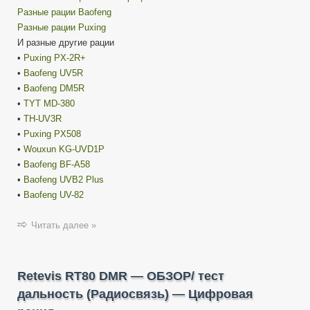
Разные рации Baofeng
Разные рации Puxing
И разные другие рации
•
Puxing PX-2R+
•
Baofeng UV5R
•
Baofeng DM5R
•
TYT MD-380
•
TH-UV3R
•
Puxing PX508
•
Wouxun KG-UVD1P
•
Baofeng BF-A58
•
Baofeng UVB2 Plus
•
Baofeng UV-82
Читать далее »
Retevis RT80 DMR — ОБЗОР/ тест
дальность (Радиосвязь) — Цифровая