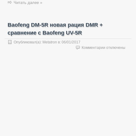
Читать далее »
Baofeng DM-5R новая рация DMR +
сравнение с Baofeng UV-5R
Опубликовал(а):
Metatron
в:
06/01/2017
к
Комментарии
отключены
записи
Baofeng
DM-
5R
новая
рация
DMR
+
сравнение
с
Baofeng
UV-
5R