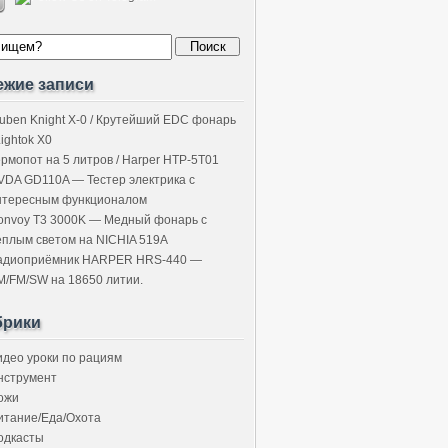
ежие записи
uben Knight X-0 / Крутейший EDC фонарь
Lightok X0
ермопот на 5 литров / Harper HTP-5T01
VDA GD110A — Тестер электрика с
нтересным функционалом
onvoy T3 3000K — Медный фонарь с
ёплым светом на NICHIA 519A
адиоприёмник HARPER HRS-440 —
M/FM/SW на 18650 литии.
брики
идео уроки по рациям
нструмент
ожи
итание/Еда/Охота
одкасты