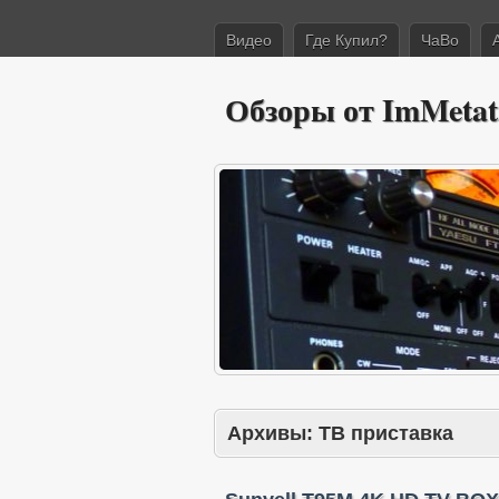
Видео
Где Купил?
ЧаВо
Обзоры от ImMetat
Архивы:
ТВ приставка