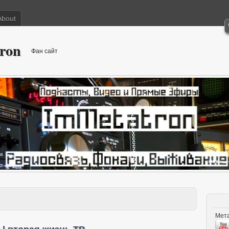
About
ron
Фан сайт
Мета