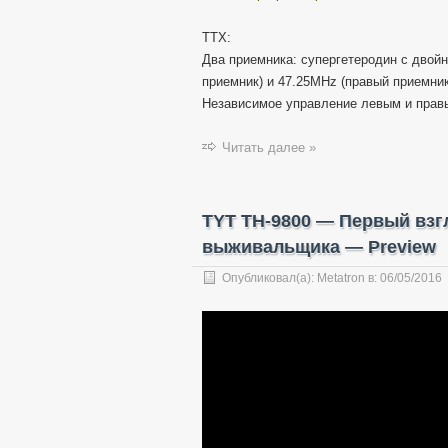
ТТХ:
Два приемника: супергетеродин с двой
приемник) и 47.25MHz (правый приемник
Независимое управление левым и прав
Читать далее »
TYT TH-9800 — Первый взг
выживальщика — Preview
Опубликовал(а):
Metatron
в:
06/05/2016