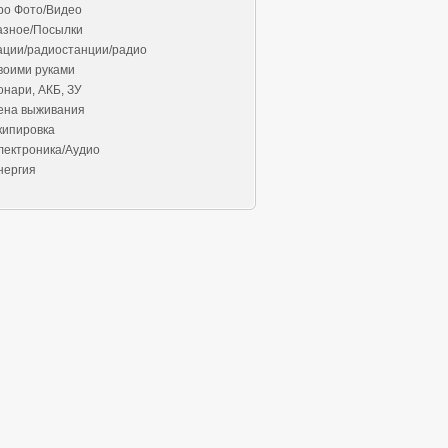
ро Фото/Видео
азное/Посылки
ации/радиостанции/радио
воими руками
онари, АКБ, ЗУ
ена выживания
кипировка
лектроника/Аудио
нергия