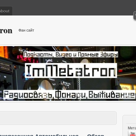
About
ron
Фан сайт
Мета