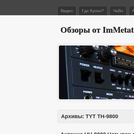
Видео
Где Купил?
ЧаВо
Обзоры от ImMetat
Архивы:
TYT TH-9800