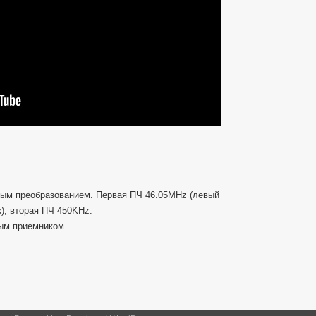
—
Трансивер
выживальщика
—
Preview
ным преобразованием. Первая ПЧ 46.05MHz (левый
), вторая ПЧ 450KHz.
ым приемником.