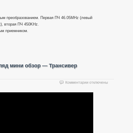
ным преобразованием. Первая ПЧ 46.05MHz (левый
), вторая ПЧ 450KHz.
ым приемником.
ляд мини обзор — Трансивер
к
Комментарии
отключены
записи
TYT
TH-
9800
—
Первый
взгляд
мини
обзор