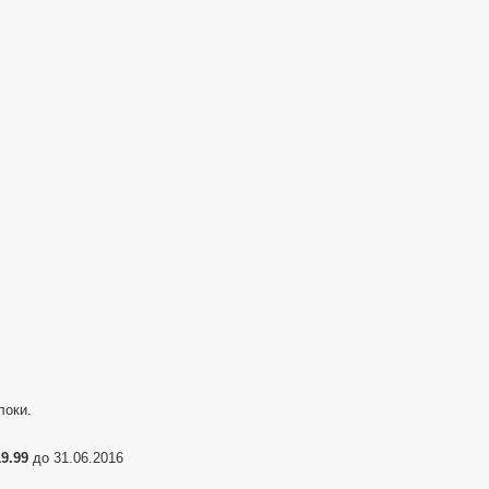
TYT
TH-
9800
—
Рация
выживальщика
локи.
9.99
до 31.06.2016