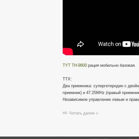
TYT TH-9800
рация мобильно базовая.
ТТХ:
Два приемника: супергетеродин с двой
приемник) и 47.25MHz (правый приемник
Независимое управление левым и прав
Читать далее »