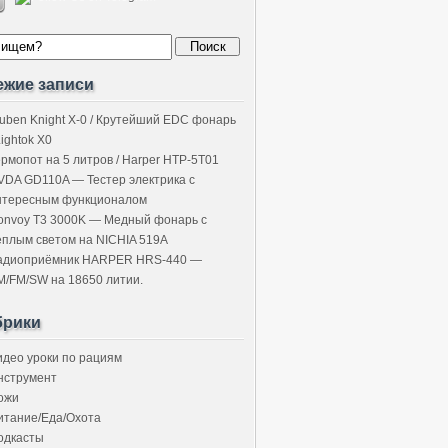
ежие записи
uben Knight X-0 / Крутейший EDC фонарь
Lightok X0
ермопот на 5 литров / Harper HTP-5T01
VDA GD110A — Тестер электрика с
нтересным функционалом
onvoy T3 3000K — Медный фонарь с
ёплым светом на NICHIA 519A
адиоприёмник HARPER HRS-440 —
M/FM/SW на 18650 литии.
брики
идео уроки по рациям
нструмент
ожи
итание/Еда/Охота
одкасты