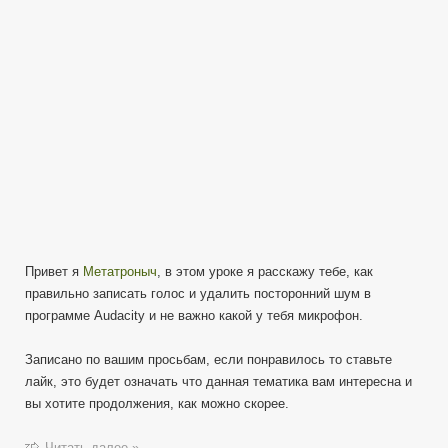
Урок
1
от
Метатроныча
Привет я
Метатроныч
, в этом уроке я расскажу тебе, как
правильно записать голос и удалить посторонний шум в
программе Audacity и не важно какой у тебя микрофон.
Записано по вашим просьбам, если понравилось то ставьте
лайк, это будет означать что данная тематика вам интересна и
вы хотите продолжения, как можно скорее.
Читать далее »