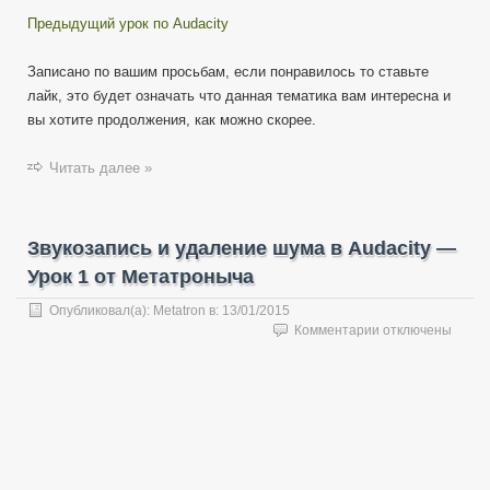
Предыдущий урок по Audacity
Записано по вашим просьбам, если понравилось то ставьте
лайк, это будет означать что данная тематика вам интересна и
вы хотите продолжения, как можно скорее.
Читать далее »
Звукозапись и удаление шума в Audacity —
Урок 1 от Метатроныча
Опубликовал(а):
Metatron
в:
13/01/2015
к
Комментарии
отключены
записи
Звукозапись
и
удаление
шума
в
Audacity
—