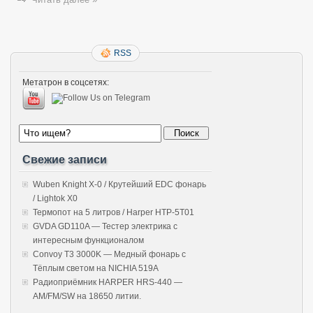
RSS
Метатрон в соцсетях:
Свежие записи
Wuben Knight X-0 / Крутейший EDC фонарь
/ Lightok X0
Термопот на 5 литров / Harper HTP-5T01
GVDA GD110A — Тестер электрика с
интересным функционалом
Convoy T3 3000K — Медный фонарь с
Тёплым светом на NICHIA 519A
Радиоприёмник HARPER HRS-440 —
AM/FM/SW на 18650 литии.