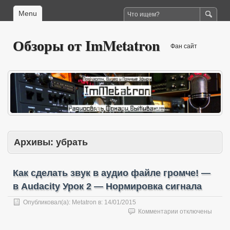
Menu
Обзоры от ImMetatron
Фан сайт
Архивы:
убрать
Как сделать звук в аудио файле громче! —
в Audacity Урок 2 — Нормировка сигнала
Опубликовал(а):
Metatron
в:
14/01/2015
к
Комментарии
отключены
записи
Как