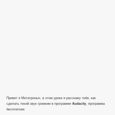
сделать
звук
в
аудио
файле
громче!
—
в
Audacity
Урок
2
—
Нормировка
сигнала
Привет я Метатроныч, в этом уроке я расскажу тебе, как
сделать тихий звук громким в программе
Audacity
, программа
бесплатная.