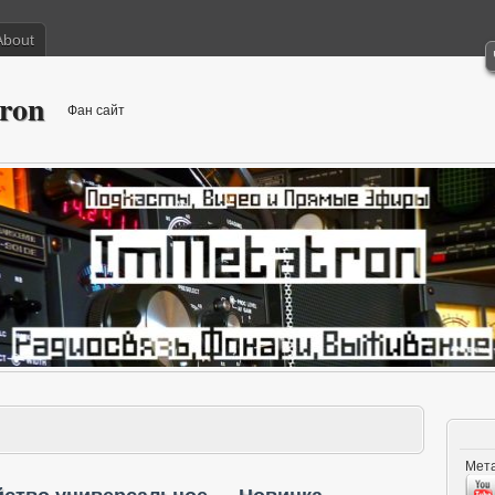
About
ron
Фан сайт
Мета