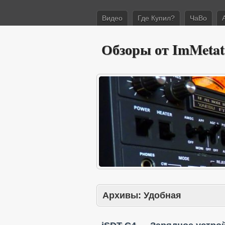
Видео
Где Купил?
ЧаВо
Обзоры от ImMetat
Архивы:
Удобная