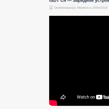
iSDT C4 — Зарядное устро
Опубликовал(а):
Metatron
в:
29/04/2018