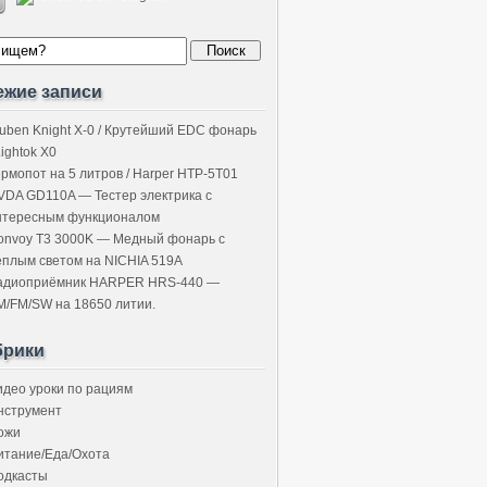
ежие записи
uben Knight X-0 / Крутейший EDC фонарь
Lightok X0
ермопот на 5 литров / Harper HTP-5T01
VDA GD110A — Тестер электрика с
нтересным функционалом
onvoy T3 3000K — Медный фонарь с
ёплым светом на NICHIA 519A
адиоприёмник HARPER HRS-440 —
M/FM/SW на 18650 литии.
брики
идео уроки по рациям
нструмент
ожи
итание/Еда/Охота
одкасты