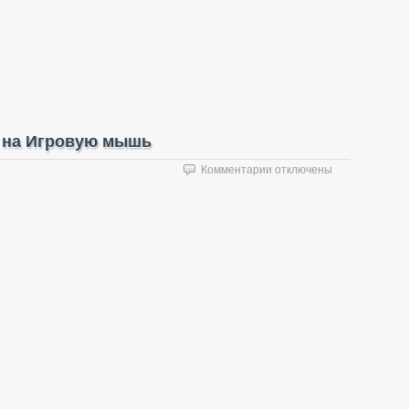
р на Игровую мышь
к
Комментарии
отключены
записи
Logitech
G602
Unbox
обзор
на
Игровую
мышь