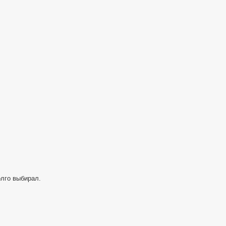
Гарнитура
—
Цена
Качество
(LYEJ02LM)
олго выбирал.