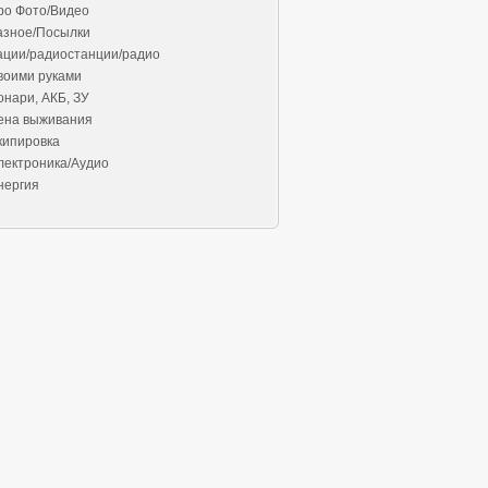
ро Фото/Видео
азное/Посылки
ации/радиостанции/радио
воими руками
онари, АКБ, ЗУ
ена выживания
кипировка
лектроника/Аудио
нергия