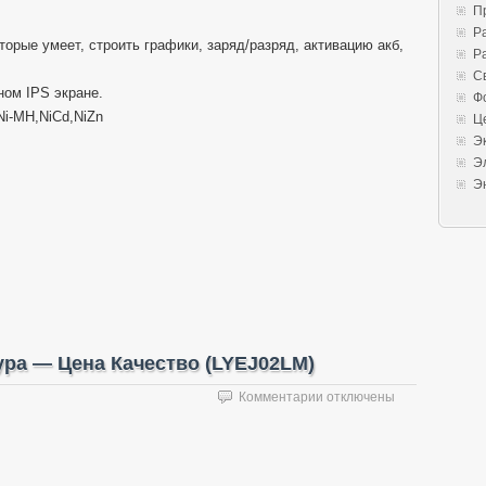
П
Р
торые умеет, строить графики, заряд/разряд, активацию акб,
Р
С
ном IPS экране.
Ф
Ni-MH,NiCd,NiZn
Ц
Э
Э
Э
тура — Цена Качество (LYEJ02LM)
к
Комментарии
отключены
записи
Xiaomi
Mi
Bluetooth