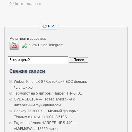
Читать далее »
RSS
Метатрон в соцсетях:
Свежие записи
Wuben Knight X-0 / Крутейший EDC фонарь
/ Lightok X0
Термопот на 5 литров / Harper HTP-5T01
GVDA GD110A — Тестер электрика с
интересным функционалом
Convoy T3 3000K — Медный фонарь с
Тёплым светом на NICHIA 519A
Радиоприёмник HARPER HRS-440 —
AM/FM/SW на 18650 литии.