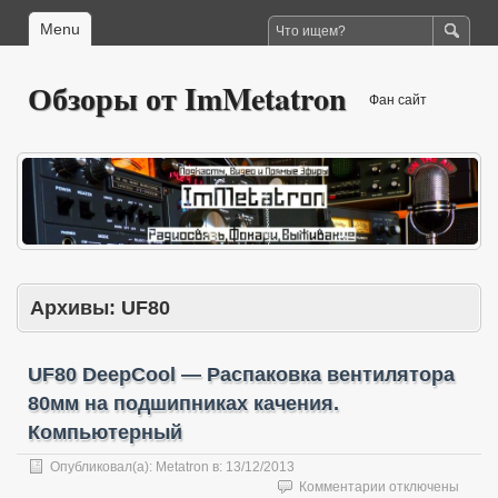
Menu
Обзоры от ImMetatron
Фан сайт
Архивы:
UF80
UF80 DeepCool — Распаковка вентилятора
80мм на подшипниках качения.
Компьютерный
Опубликовал(а):
Metatron
в:
13/12/2013
к
Комментарии
отключены