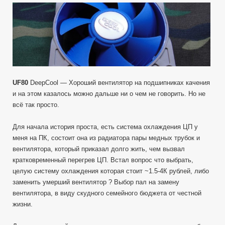
записи
UF80
DeepCool
—
Распаковка
вентилятора
80мм
на
подшипниках
UF80
DeepCool — Хороший вентилятор на подшипниках качения
качения.
и на этом казалось можно дальше ни о чем не говорить. Но не
Компьютерный
всё так просто.
Для начала история проста, есть система охлаждения ЦП у
меня на ПК, состоит она из радиатора пары медных трубок и
вентилятора, который приказал долго жить, чем вызвал
кратковременный перегрев ЦП. Встал вопрос что выбрать,
целую систему охлаждения которая стоит ~1.5-4К рублей, либо
заменить умерший вентилятор ? Выбор пал на замену
вентилятора, в виду скудного семейного бюджета от честной
жизни.