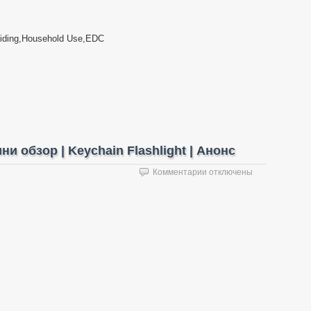
Riding,Household Use,EDC
 обзор | Keychain Flashlight | Анонс
к
Комментарии
отключены
записи
MecArmy
SGN3
фонарь
|
мини
обзор
|
Keychain
Flashlight
|