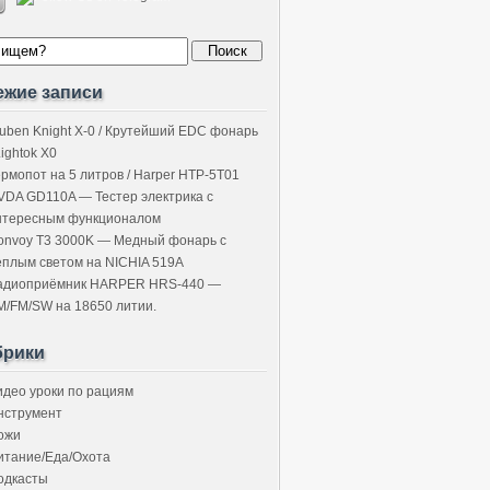
ежие записи
uben Knight X-0 / Крутейший EDC фонарь
Lightok X0
ермопот на 5 литров / Harper HTP-5T01
VDA GD110A — Тестер электрика с
нтересным функционалом
onvoy T3 3000K — Медный фонарь с
ёплым светом на NICHIA 519A
адиоприёмник HARPER HRS-440 —
M/FM/SW на 18650 литии.
брики
идео уроки по рациям
нструмент
ожи
итание/Еда/Охота
одкасты