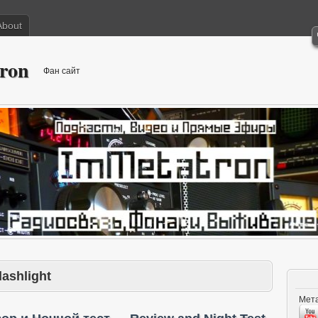
About
ron
Фан сайт
lashlight
Мета