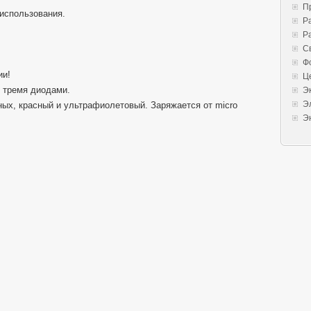
П
 использования.
Р
Р
С
Ф
ии!
Ц
 тремя диодами.
Э
Э
ых, красный и ультрафиолетовый. Заряжается от micro
Э