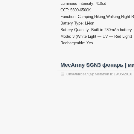
Luminous Intensity: 410cd
CCT: 5500-6500K
Function: Camping,Hiking,Walking,Night 
Battery Type: Li-ion
Battery Quantity: Built-in 280mAh battery
Mode: 3 (White Light — UV — Red Light)
Rechargeable: Yes
MecArmy SGN3 фонарь | мини
Опубликовал(а):
Metatron
в:
19/05/2016