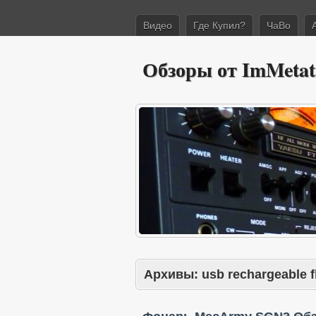
Видео
Где Купил?
ЧаВо
Обзоры от ImMetat
Архивы:
usb rechargeable f