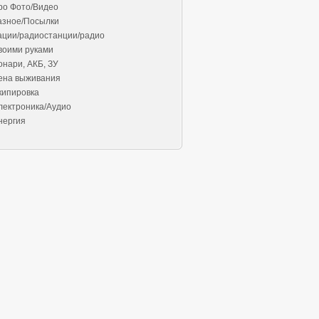
ро Фото/Видео
азное/Посылки
ации/радиостанции/радио
воими руками
онари, АКБ, ЗУ
ена выживания
кипировка
лектроника/Аудио
нергия