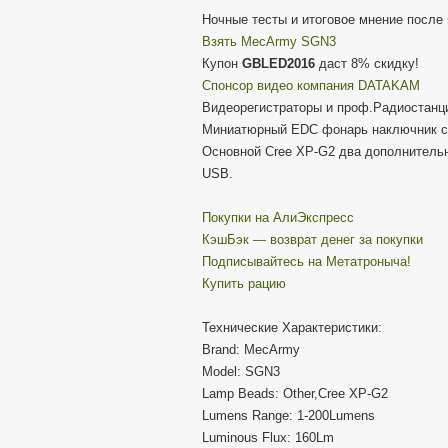
Ночные тесты и итоговое мнение после
Взять MecArmy SGN3
Купон
GBLED2016
даст 8% скидку!
Cпонсор видео компания DATAKAM
Видеорегистраторы и проф.Радиостанц
Миниатюрный EDC фонарь наключник с
Основной Cree XP-G2 два дополнительн
USB.
Покупки на АлиЭкспресс
КэшБэк — возврат денег за покупки
Подписывайтесь на Метатроныча!
Купить рацию
Технические Характеристики:
Brand: MecArmy
Model: SGN3
Lamp Beads: Other,Cree XP-G2
Lumens Range: 1-200Lumens
Luminous Flux: 160Lm