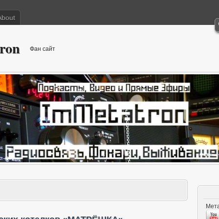
About
ron
Фан сайт
Мета