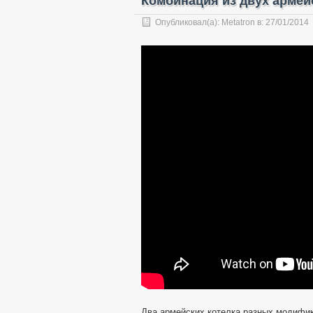
Комбинация из двух арме
Опубликовал(а):
Metatron
в:
27/01/2014
Два армейских котелка разных модифи