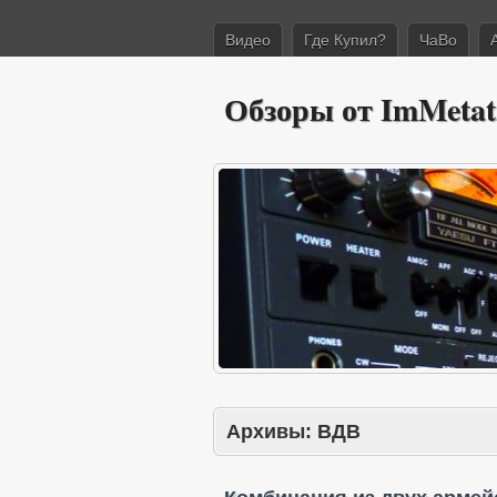
Видео
Где Купил?
ЧаВо
Обзоры от ImMetat
Архивы:
ВДВ