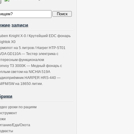
ежие записи
uben Knight X-0 / Крутейший EDC фонарь
Lightok X0
ермопот на 5 литров / Harper HTP-5T01
VDA GD110A — Тестер электрика с
нтересным функционалом
onvoy T3 3000K — Медный фонарь с
ёплым светом на NICHIA 519A
адиоприёмник HARPER HRS-440 —
M/FM/SW на 18650 литии.
брики
идео уроки по рациям
нструмент
ожи
итание/Еда/Охота
одкасты