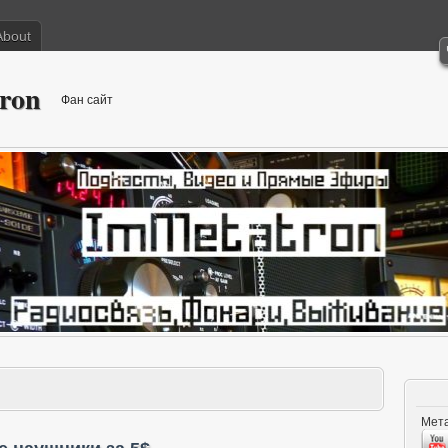
About
ron
Фан сайт
Мета