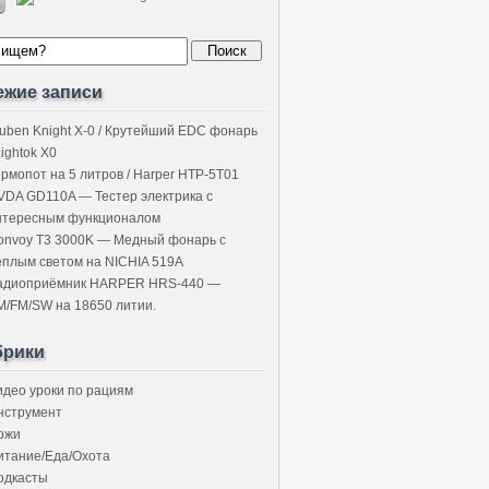
ежие записи
uben Knight X-0 / Крутейший EDC фонарь
Lightok X0
ермопот на 5 литров / Harper HTP-5T01
VDA GD110A — Тестер электрика с
нтересным функционалом
onvoy T3 3000K — Медный фонарь с
ёплым светом на NICHIA 519A
адиоприёмник HARPER HRS-440 —
M/FM/SW на 18650 литии.
брики
идео уроки по рациям
нструмент
ожи
итание/Еда/Охота
одкасты