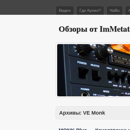
Видео
Где Купил?
ЧаВо
Обзоры от ImMetat
Архивы:
VE Monk