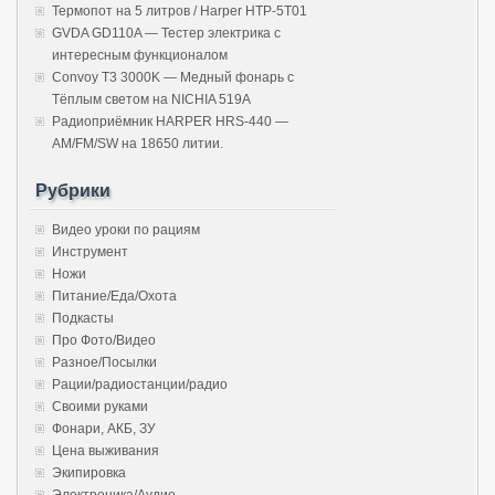
Термопот на 5 литров / Harper HTP-5T01
GVDA GD110A — Тестер электрика с
интересным функционалом
Convoy T3 3000K — Медный фонарь с
Тёплым светом на NICHIA 519A
Радиоприёмник HARPER HRS-440 —
AM/FM/SW на 18650 литии.
Рубрики
Видео уроки по рациям
Инструмент
Ножи
Питание/Еда/Охота
Подкасты
Про Фото/Видео
Разное/Посылки
Рации/радиостанции/радио
Своими руками
Фонари, АКБ, ЗУ
Цена выживания
Экипировка
Электроника/Аудио