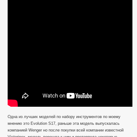
VS
Wenger
(модель
Evolution
S17
)
Одна из лучших моделей по набору инструментов по моему
мнению это Evolution S17, раньше эта модель выпускалась
компанией Wenger но после покупки всей компании известной
Victorinox, модель перешла к ним и претерпела некоторые