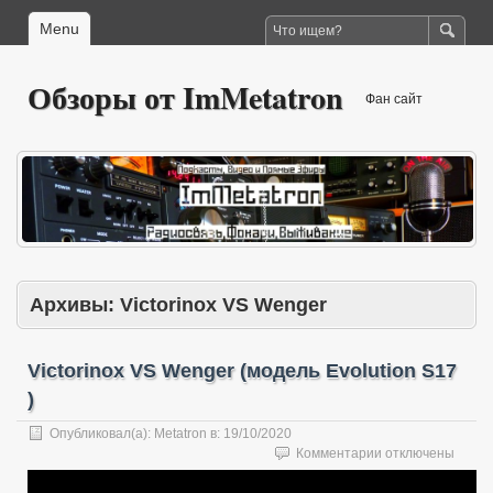
Menu
Обзоры от ImMetatron
Фан сайт
Архивы:
Victorinox VS Wenger
Victorinox VS Wenger (модель Evolution S17
)
Опубликовал(а):
Metatron
в:
19/10/2020
к
Комментарии
отключены
записи
Victorinox