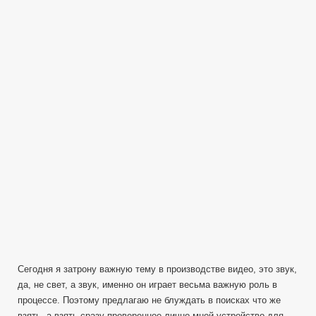
микрофон
—
Zoom
H1
в
видеопроизводст
Сегодня я затрону важную тему в производстве видео, это звук,
да, не свет, а звук, именно он играет весьма важную роль в
процессе. Поэтому предлагаю не блуждать в поисках что же
взять, а взять сразу проверенное лично мной устройство для