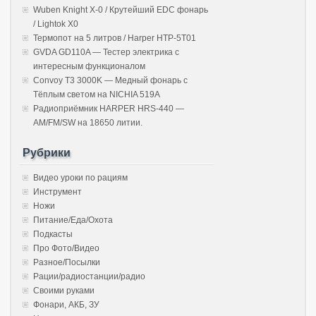
Wuben Knight X-0 / Крутейший EDC фонарь
/ Lightok X0
Термопот на 5 литров / Harper HTP-5T01
GVDA GD110A — Тестер электрика с
интересным функционалом
Convoy T3 3000K — Медный фонарь с
Тёплым светом на NICHIA 519A
Радиоприёмник HARPER HRS-440 —
AM/FM/SW на 18650 литии.
Рубрики
Видео уроки по рациям
Инструмент
Ножи
Питание/Еда/Охота
Подкасты
Про Фото/Видео
Разное/Посылки
Рации/радиостанции/радио
Своими руками
Фонари, АКБ, ЗУ