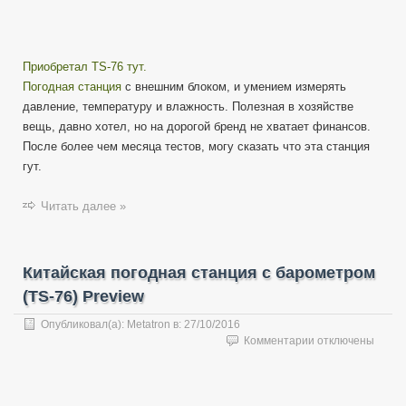
Приобретал TS-76 тут.
Погодная станция
с внешним блоком, и умением измерять
давление, температуру и влажность. Полезная в хозяйстве
вещь, давно хотел, но на дорогой бренд не хватает финансов.
После более чем месяца тестов, могу сказать что эта станция
гут.
Читать далее »
Китайская погодная станция с барометром
(TS-76) Preview
Опубликовал(а):
Metatron
в:
27/10/2016
к
Комментарии
отключены
записи
Китайская
погодная
станция