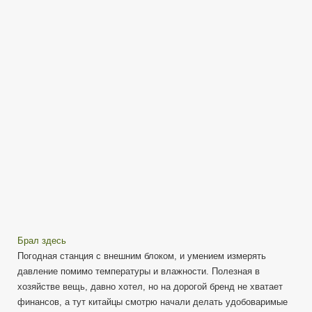
с
барометром
(TS-
76)
Preview
Брал здесь
Погодная станция с внешним блоком, и умением измерять
давление помимо температуры и влажности. Полезная в
хозяйстве вещь, давно хотел, но на дорогой бренд не хватает
финансов, а тут китайцы смотрю начали делать удобоваримые