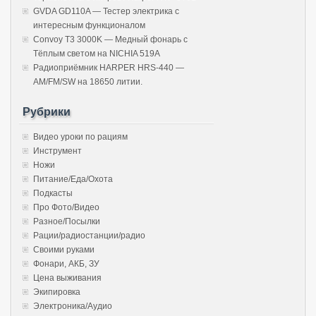
GVDA GD110A — Тестер электрика с
интересным функционалом
Convoy T3 3000K — Медный фонарь с
Тёплым светом на NICHIA 519A
Радиоприёмник HARPER HRS-440 —
AM/FM/SW на 18650 литии.
Рубрики
Видео уроки по рациям
Инструмент
Ножи
Питание/Еда/Охота
Подкасты
Про Фото/Видео
Разное/Посылки
Рации/радиостанции/радио
Своими руками
Фонари, АКБ, ЗУ
Цена выживания
Экипировка
Электроника/Аудио