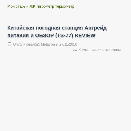
Мой старый ЖК гигрометр термометр
Китайская погодная станция Апгрейд
питания и ОБЗОР (TS-77) REVIEW
Опубликовал(а):
Metatron
в:
27/11/2016
к
Комментарии
отключены
записи
Китайская
погодная
станция
Апгрейд
питания
и
ОБЗОР
(TS-
77)
REVIEW