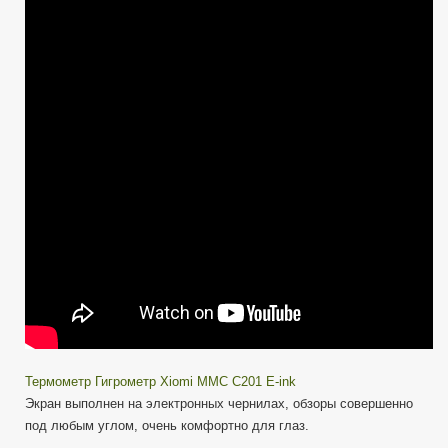
Miaomiaoce
MMC
C201
E-
ink
—
Термометр
Гигрометр
Термометр Гигрометр Xiomi MMC C201 E-ink
Экран выполнен на электронных чернилах, обзоры совершенно
под любым углом, очень комфортно для глаз.