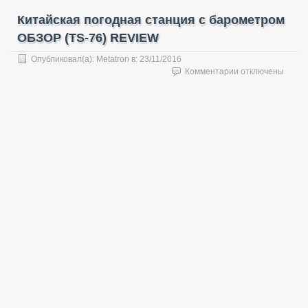
Китайская погодная станция с барометром
ОБЗОР (TS-76) REVIEW
Опубликовал(а):
Metatron
в:
23/11/2016
к
Комментарии
отключены
записи
Китайская
погодная
станция
с
барометром
ОБЗОР
(TS-
76)
REVIEW