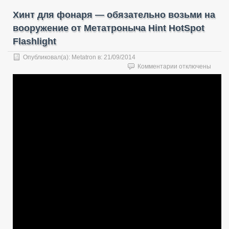
Хинт для фонаря — обязательно возьми на
вооружение от Метатроныча Hint HotSpot
Flashlight
Опубликовал(а):
Metatron
в:
21/09/2014
к
Комментарии
отключены
записи
Хинт
для
фонаря
—
обязательно
возьми
на
вооружение
от
Метатроныча
Hint
HotSpot
Flashlight