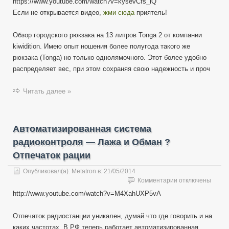
https://www.youtube.com/watch?v=kysevCfs_iQ
Обзор
Если не открывается видео,
жми сюда
приятель!
рюкзака
Tonga
2
Обзор городского рюкзака на 13 литров Tonga 2 от компании
—
kiwidition. Имею опыт ношения более полугода такого же
тактический
рюкзака (Tonga) но только однолямочного. Этот более удобно
городской
распределяет вес, при этом сохраняя свою надежность и проч
kiwidition
by
ImMetatron
Читать далее »
Автоматизированная система
радиоконтроля — Лажа и Обман ?
Отпечаток рации
Опубликовал(а):
Metatron
в:
21/05/2014
к
Комментарии
отключены
записи
http://www.youtube.com/watch?v=M4XahUXP5vA
Автоматизирова
система
Отпечаток радиостанции уникален, думай что где говорить и на
радиоконтроля
—
каких частотах. В РФ теперь работает автоматизированная