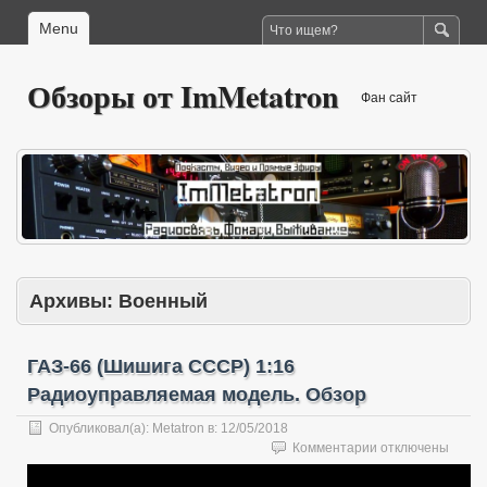
Menu
Обзоры от ImMetatron
Фан сайт
Архивы:
Военный
ГАЗ-66 (Шишига СССР) 1:16
Радиоуправляемая модель. Обзор
Опубликовал(а):
Metatron
в:
12/05/2018
к
Комментарии
отключены
записи
ГАЗ-66