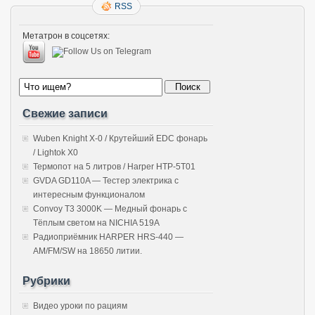
RSS
Метатрон в соцсетях:
Свежие записи
Wuben Knight X-0 / Крутейший EDC фонарь
/ Lightok X0
Термопот на 5 литров / Harper HTP-5T01
GVDA GD110A — Тестер электрика с
интересным функционалом
Convoy T3 3000K — Медный фонарь с
Тёплым светом на NICHIA 519A
Радиоприёмник HARPER HRS-440 —
AM/FM/SW на 18650 литии.
Рубрики
Видео уроки по рациям