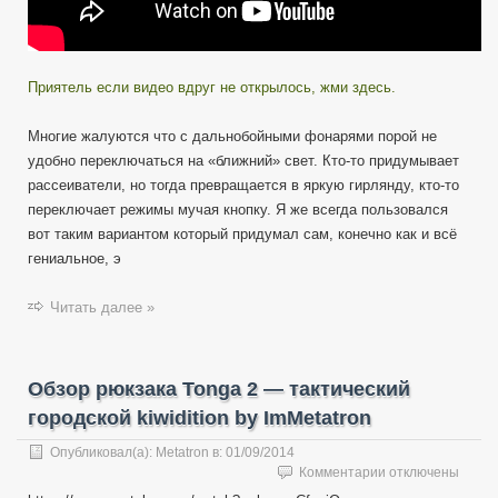
Приятель если видео вдруг не открылось, жми здесь.
Многие жалуются что с дальнобойными фонарями порой не
удобно переключаться на «ближний» свет. Кто-то придумывает
рассеиватели, но тогда превращается в яркую гирлянду, кто-то
переключает режимы мучая кнопку. Я же всегда пользовался
вот таким вариантом который придумал сам, конечно как и всё
гениальное, э
Читать далее »
Обзор рюкзака Tonga 2 — тактический
городской kiwidition by ImMetatron
Опубликовал(а):
Metatron
в:
01/09/2014
к
Комментарии
отключены
записи