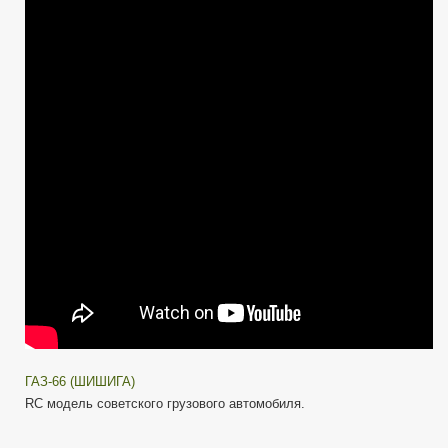
(Шишига
СССР)
1:16
Радиоуправляем
модель.
Обзор
ГАЗ-66 (ШИШИГА)
RC модель советского грузового автомобиля.