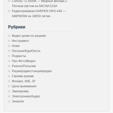
Convoy T3 3000K — Медный фонарь с
Тёплым светом на NICHIA 519A
Радиоприёмник HARPER HRS-440 —
AM/FM/SW на 18650 литии.
Рубрики
Видео уроки по рациям
Инструмент
Ножи
Питание/Еда/Охота
Подкасты
Про Фото/Видео
Разное/Посылки
Рации/радиостанции/радио
Своими руками
Фонари, АКБ, ЗУ
Цена выживания
Экипировка
Электроника/Аудио
Энергия