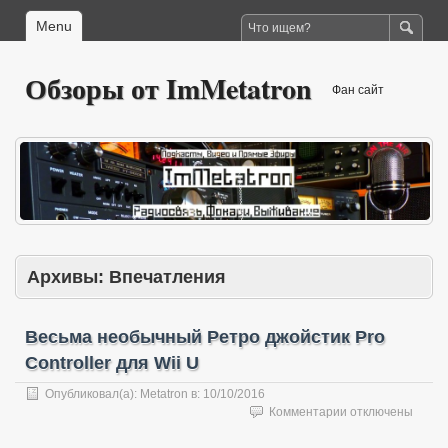
Menu
Обзоры от ImMetatron
Фан сайт
Архивы:
Впечатления
Весьма необычный Ретро джойстик Pro
Controller для Wii U
Опубликовал(а):
Metatron
в:
10/10/2016
к
Комментарии
отключены
записи
Весьма