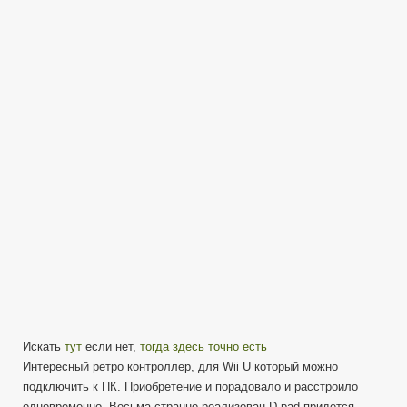
необычный
Ретро
джойстик
Pro
Controller
для
Wii
U
Искать
тут
если нет,
тогда здесь точно есть
Интересный ретро контроллер, для Wii U который можно
подключить к ПК. Приобретение и порадовало и расстроило
одновременно. Весьма странно реализован D-pad придется