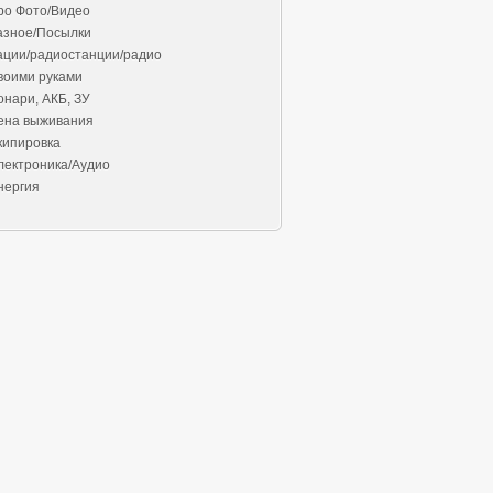
ро Фото/Видео
азное/Посылки
ации/радиостанции/радио
воими руками
онари, АКБ, ЗУ
ена выживания
кипировка
лектроника/Аудио
нергия