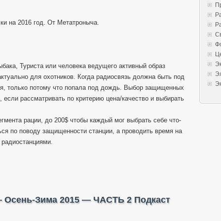
П
Р
ки на 2016 год. От Метатроныча.
Р
С
Ф
Ц
Э
ыбака, Туриста или человека ведущего активный образ
Э
актуально для охотников. Когда радиосвязь должна быть под
Э
роя, только потому что попала под дождь. Выбор защищенных
к, если рассматривать по критерию цена/качество и выбирать
егмента рации, до 200$ чтобы каждый мог выбрать себе что-
ться по поводу защищенности станции, а проводить время на
 радиостанциями.
 Осень-Зима 2015 — ЧАСТЬ 2 Подкаст