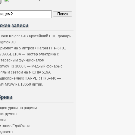
ежие записи
uben Knight X-0 / Крутейший EDC фонарь
Lightok X0
ермопот на 5 литров / Harper HTP-5T01
VDA GD110A — Тестер электрика с
нтересным функционалом
onvoy T3 3000K — Медный фонарь с
ёплым светом на NICHIA 519A
адиоприёмник HARPER HRS-440 —
M/FM/SW на 18650 литии.
брики
идео уроки по рациям
нструмент
ожи
итание/Еда/Охота
одкасты