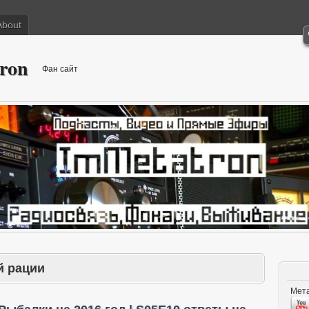
About
ron
Фан сайт
й рации
Мета