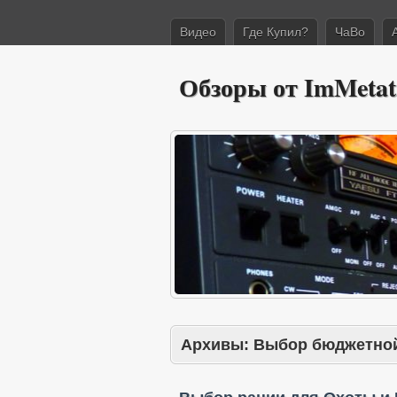
Видео
Где Купил?
ЧаВо
Обзоры от ImMetat
Архивы:
Выбор бюджетно