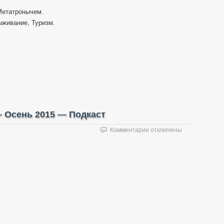
Метатронычем.
ыживание, Туризм.
 Осень 2015 — Подкаст
к
Комментарии
отключены
записи
Выбор
бюджетной
рации
—
Осень
2015
—
Подкаст