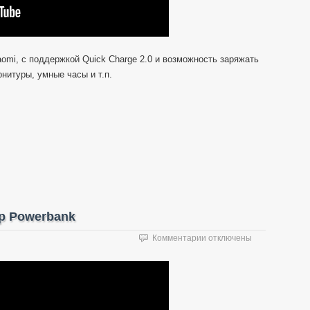
aomi, с поддержкой Quick Charge 2.0 и возможность заряжать
рнитуры, умные часы и т.п.
ор Powerbank
к
Комментарии
отключены
записи
Pineng
PN-
998
Review/