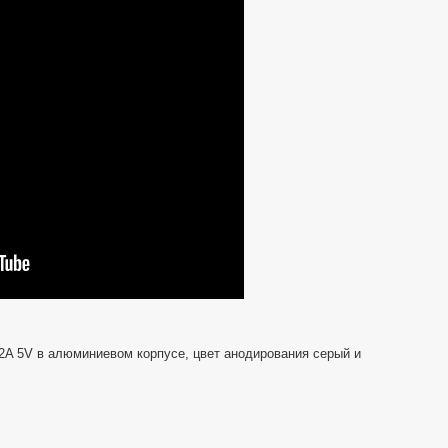
Обзор
Powerbank
2A 5V в алюминиевом корпусе, цвет анодирования серый и