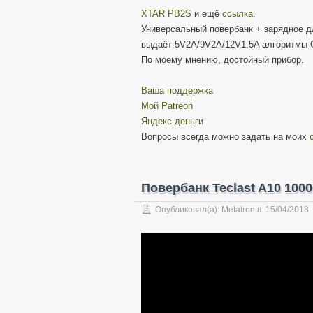
XTAR PB2S
и ещё
ссылка
.
Универсальный повербанк + зарядное дл
выдаёт 5V2A/9V2A/12V1.5A алгоритмы Q
По моему мнению, достойный прибор.
Ваша поддержка
Мой Patreon
Яндекс деньги
Вопросы всегда можно задать на моих
Повербанк Teclast A10 100
Опубликовал(а):
Metatron
в:
15/04/2018