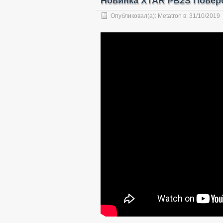
Новинка XTAR PB2S Поверба
Опубликовал(а):
Metatron
в:
31/10/2019