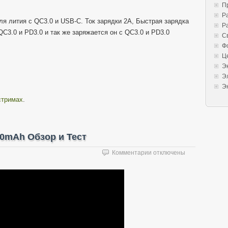
П
Р
я лития с QC3.0 и USB-C. Ток зарядки 2А, Быстрая зарядка
Р
C3.0 и PD3.0 и так же заряжается он с QC3.0 и PD3.0
С
Ф
Ц
Э
Э
Э
стримах
.
00mAh Обзор и Тест
к
Комментарии
отключены
записи
Повербанк
Teclast
A10
10000mAh
Обзор
и
Тест