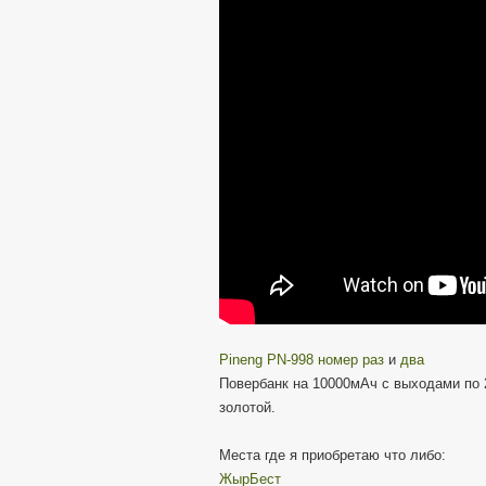
Pineng PN-998 номер раз
и
два
Повербанк на 10000мАч с выходами по 
золотой.
Места где я приобретаю что либо:
ЖырБест