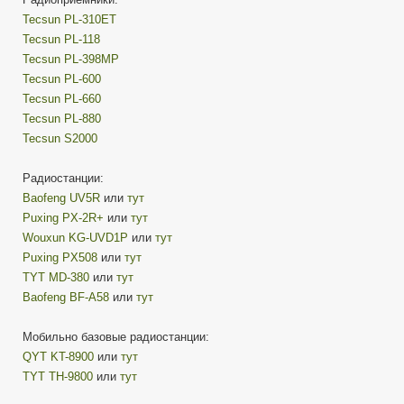
Tecsun PL-310ET
Tecsun PL-118
Tecsun PL-398MP
Tecsun PL-600
Tecsun PL-660
Tecsun PL-880
Tecsun S2000
Радиостанции:
Baofeng UV5R
или
тут
Puxing PX-2R+
или
тут
Wouxun KG-UVD1P
или
тут
Puxing PX508
или
тут
TYT MD-380
или
тут
Baofeng BF-A58
или
тут
Мобильно базовые радиостанции:
QYT KT-8900
или
тут
TYT TH-9800
или
тут