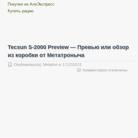
Покупки на АлиЭкспресс
Купить рацию
Tecsun S-2000 Preview — Превью или обзор
из коробки от Метатроныча
Опубликовал(а):
Metatron
в:
17/12/2015
к
Комментарии
отключены
записи
Tecsun
S-
2000
Preview
—
Превью
или
обзор
из
коробки
от