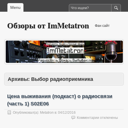
Menu
Обзоры от ImMetatron
Фан сайт
Архивы:
Выбор радиоприемника
Цена выживания (подкаст) о радиосвязи
(часть 1) S02E06
Опубликовал(а):
Metatron
в:
04/12/2016
к
Комментарии
отключены
записи
Цена