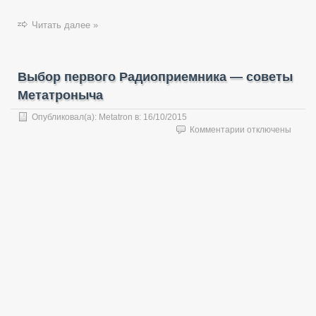
Читать далее »
Выбор первого Радиоприемника — советы
Метатроныча
Опубликовал(а):
Metatron
в:
16/10/2015
к
Комментарии
отключены
записи
Выбор
первого
Радиоприемника
—
советы
Метатроныча