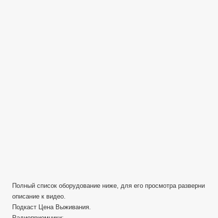
выживания
(подкаст)
о
радиосвязи
(часть
1)
S02E06
Полный список оборудование ниже, для его просмотра разверни
описание к видео.
Подкаст Цена Выживания.
Радиоприемники: