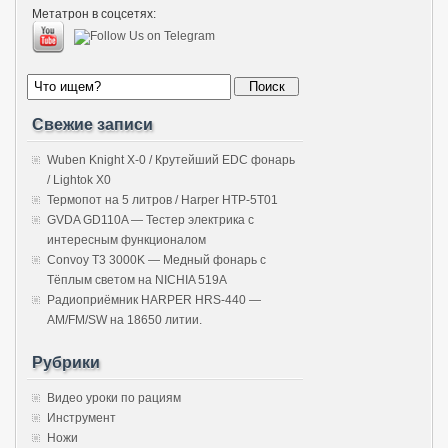
Метатрон в соцсетях:
Свежие записи
Wuben Knight X-0 / Крутейший EDC фонарь
/ Lightok X0
Термопот на 5 литров / Harper HTP-5T01
GVDA GD110A — Тестер электрика с
интересным функционалом
Convoy T3 3000K — Медный фонарь с
Тёплым светом на NICHIA 519A
Радиоприёмник HARPER HRS-440 —
AM/FM/SW на 18650 литии.
Рубрики
Видео уроки по рациям
Инструмент
Ножи