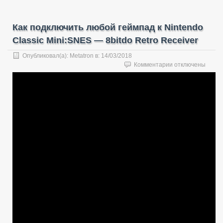
Как подключить любой геймпад к Nintendo
Classic Mini:SNES — 8bitdo Retro Receiver
Опубликовал(а):
Metatron
в:
14/03/2018
к
Комментарии
отключены
записи
Как
подключить
любой
геймпад
к
Nintendo
Classic
Mini:SNES
—
8bitdo
Retro
Receiver