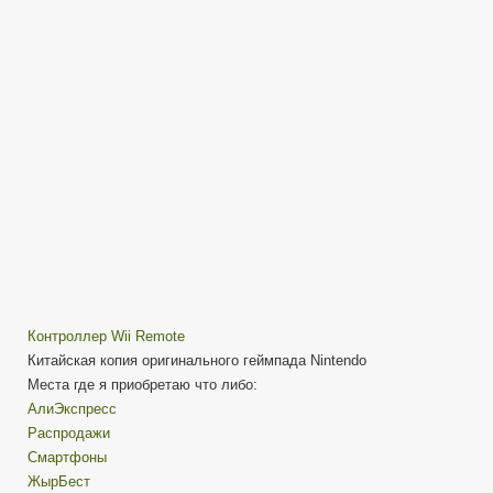
Nunchuk
—
китайская
копия
Контроллер Wii Remote
Китайская копия оригинального геймпада Nintendo
Места где я приобретаю что либо:
АлиЭкспресс
Распродажи
Смартфоны
ЖырБест