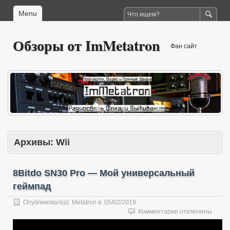
Menu
Обзоры от ImMetatron
Фан сайт
Архивы:
Wii
8Bitdo SN30 Pro — Мой универсальный
геймпад
Опубликовал(а):
Metatron
в:
05/02/2019
к
Комментарии
отключены
записи
8Bitdo