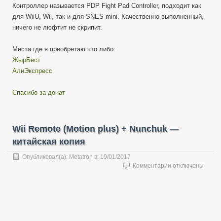
Контроллер называется PDP Fight Pad Controller, подходит как
для WiiU, Wii, так и для SNES mini. Качественно выполненный,
ничего не люфтит не скрипит.
Места где я приобретаю что либо:
ЖырБест
АлиЭкспресс
Спасибо за донат
Wii Remote (Motion plus) + Nunchuk —
китайская копия
Опубликовал(а):
Metatron
в:
19/01/2017
к
Комментарии
отключены
записи
Wii
Remote
(Motion
plus)
+