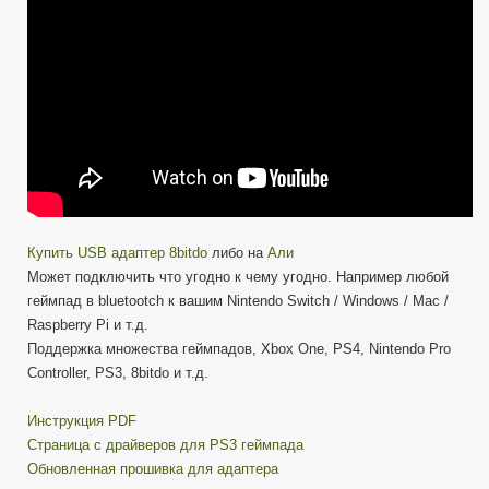
Nintendo
Switch/Windows/M
Pi
Купить USB адаптер 8bitdo
либо на
Али
Может подключить что угодно к чему угодно. Например любой
геймпад в bluetootch к вашим Nintendo Switch / Windows / Mac /
Raspberry Pi и т.д.
Поддержка множества геймпадов, Xbox One, PS4, Nintendo Pro
Controller, PS3, 8bitdo и т.д.
Инструкция PDF
Страница с драйверов для PS3 геймпада
Обновленная прошивка для адаптера