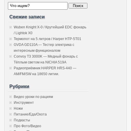
Свежие записи
Wuben Knight X-0 / Крутейший EDC фонарь
/ Lightok X0
Термопот на 5 литров / Harper HTP-5T01
GVDA GD110A — Тестер электрика с
интересным функционалом
Convoy T3 3000K — Медный фонарь с
Тёплым светом на NICHIA 519A
Радиоприёмник HARPER HRS-440 —
AM/FM/SW на 18650 литии.
Рубрики
Видео уроки по рациям
Инструмент
Ножи
Питание/Еда/Охота
Подкасты
Про Фото/Видео