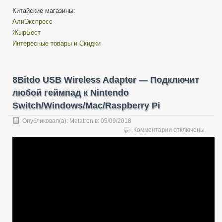
Китайские магазины:
АлиЭкспресс
ЖырБест
Интересные товары и Скидки
8Bitdo USB Wireless Adapter — Подключит
любой геймпад к Nintendo
Switch/Windows/Mac/Raspberry Pi
Опубликовал(а):
Metatron
в:
05/09/2018
к
Комментарии
отключены
записи
8Bitdo
USB
Wireless
Adapter
—
Подключит
любой
геймпад
к