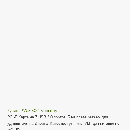
PC
—
Добавляем
USB
3.0
—
ORICO
PVU3-
5O2I
USB
3.0
PCI
Express
Card
Купить PVU3-5O2I можно тут
PCI-E Карта на 7 USB 3.0 портов, 5 на плате разъем для
удлинителя на 2 порта. Качество гут, чипы VLI, доп питание по
MOLEX.