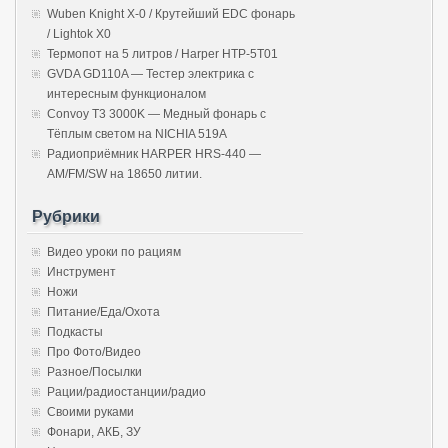
Wuben Knight X-0 / Крутейший EDC фонарь
/ Lightok X0
Термопот на 5 литров / Harper HTP-5T01
GVDA GD110A — Тестер электрика с
интересным функционалом
Convoy T3 3000K — Медный фонарь с
Тёплым светом на NICHIA 519A
Радиоприёмник HARPER HRS-440 —
AM/FM/SW на 18650 литии.
Рубрики
Видео уроки по рациям
Инструмент
Ножи
Питание/Еда/Охота
Подкасты
Про Фото/Видео
Разное/Посылки
Рации/радиостанции/радио
Своими руками
Фонари, АКБ, ЗУ