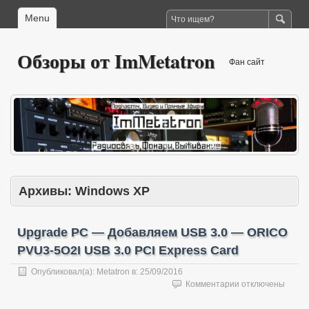
Menu
Обзоры от ImMetatron
Фан сайт
Архивы:
Windows XP
Upgrade PC — Добавляем USB 3.0 — ORICO
PVU3-5O2I USB 3.0 PCI Express Card
Опубликовал(а):
Metatron
в:
25/09/2016
к
Комментарии
отключены
записи
Upgrade