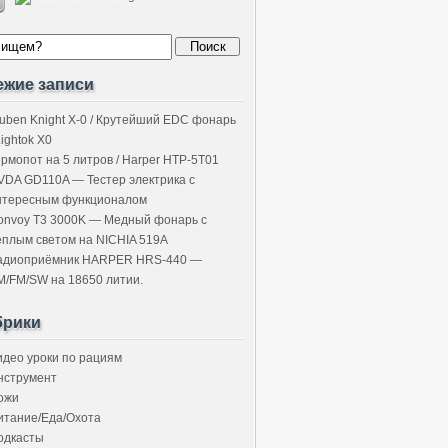
ежие записи
uben Knight X-0 / Крутейший EDC фонарь
Lightok X0
ермопот на 5 литров / Harper HTP-5T01
VDA GD110A — Тестер электрика с
нтересным функционалом
onvoy T3 3000K — Медный фонарь с
ёплым светом на NICHIA 519A
адиоприёмник HARPER HRS-440 —
M/FM/SW на 18650 литии.
брики
идео уроки по рациям
нструмент
ожи
итание/Еда/Охота
одкасты