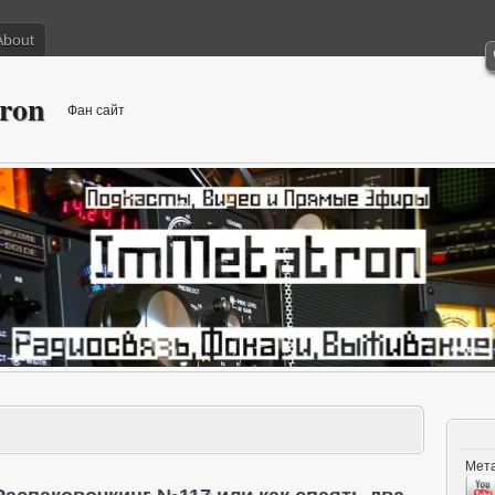
About
ron
Фан сайт
Мета