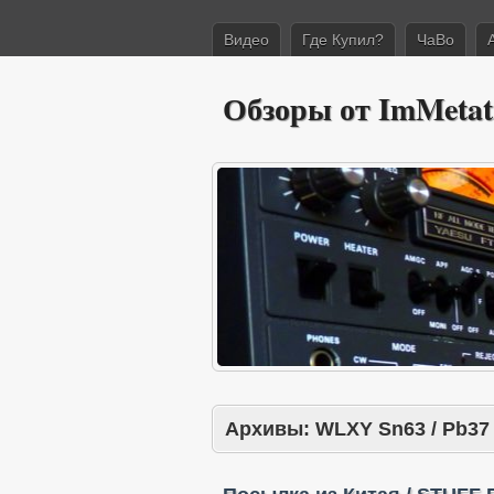
Видео
Где Купил?
ЧаВо
Обзоры от ImMetat
Архивы:
WLXY Sn63 / Pb37