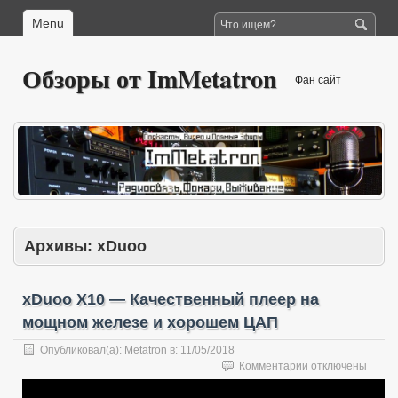
Menu
Обзоры от ImMetatron
Фан сайт
Архивы:
xDuoo
xDuoo X10 — Качественный плеер на
мощном железе и хорошем ЦАП
Опубликовал(а):
Metatron
в:
11/05/2018
к
Комментарии
отключены
записи
xDuoo