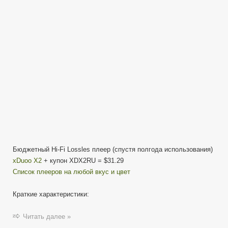
Fi
Lossless
плеер
Бюджетный Hi-Fi Lossles плеер (спустя полгода использования)
xDuoo X2
+ купон XDX2RU = $31.29
Список плееров на любой вкус и цвет
Краткие характеристики:
Читать далее »