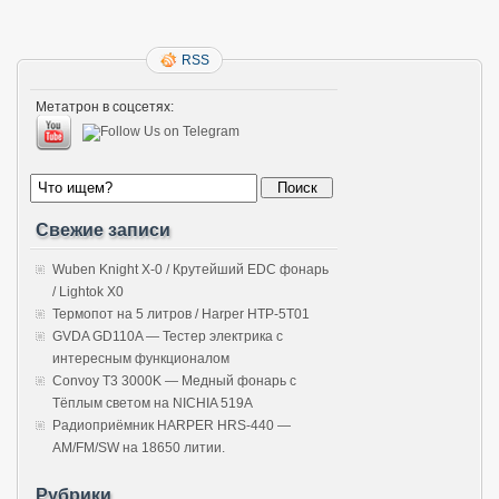
RSS
Метатрон в соцсетях:
Свежие записи
Wuben Knight X-0 / Крутейший EDC фонарь
/ Lightok X0
Термопот на 5 литров / Harper HTP-5T01
GVDA GD110A — Тестер электрика с
интересным функционалом
Convoy T3 3000K — Медный фонарь с
Тёплым светом на NICHIA 519A
Радиоприёмник HARPER HRS-440 —
AM/FM/SW на 18650 литии.
Рубрики