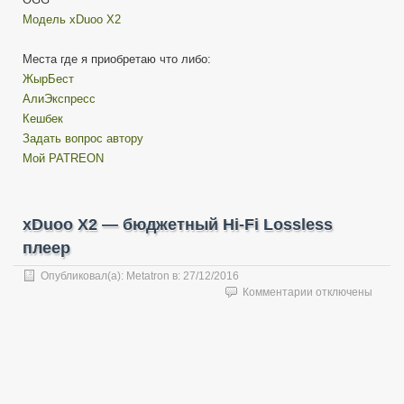
Модель xDuoo X2
Места где я приобретаю что либо:
ЖырБест
АлиЭкспресс
Кешбек
Задать вопрос автору
Мой PATREON
xDuoo X2 — бюджетный Hi-Fi Lossless
плеер
Опубликовал(а):
Metatron
в:
27/12/2016
к
Комментарии
отключены
записи
xDuoo
X2
—
бюджетный
Hi-