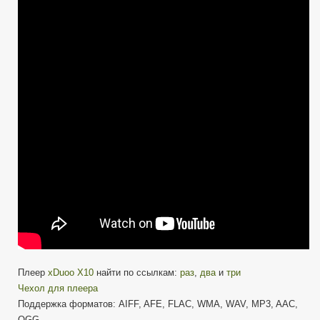
X10
—
Качественный
плеер
на
мощном
железе
и
хорошем
ЦАП
Плеер
xDuoo X10
найти по ссылкам:
раз
,
два
и
три
Чехол для плеера
Поддержка форматов: AIFF, AFE, FLAC, WMA, WAV, MP3, AAC,
OGG