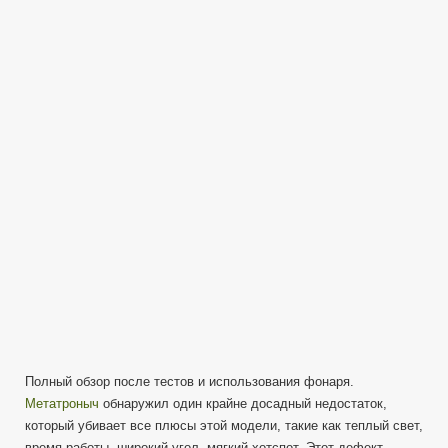
+
тесты
+
итоги
GRYPHON
G15
Яркий
луч
EDC
фонарь
Полный обзор после тестов и использования фонаря.
Метатроныч
обнаружил один крайне досадный недостаток,
который убивает все плюсы этой модели, такие как теплый свет,
время работы, широкий угол, мягкий хотспот. Этот дефект