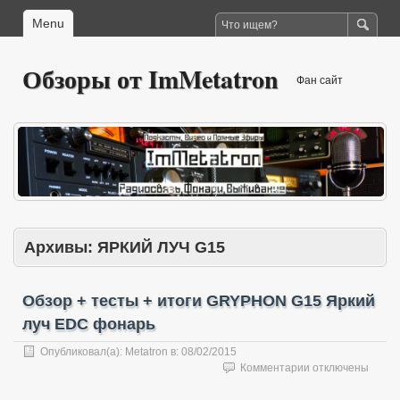
Menu
Обзоры от ImMetatron
Фан сайт
Архивы:
ЯРКИЙ ЛУЧ G15
Обзор + тесты + итоги GRYPHON G15 Яркий
луч EDC фонарь
Опубликовал(а):
Metatron
в:
08/02/2015
к
Комментарии
отключены
записи
Обзор