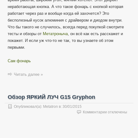
неработающая кнопка. А что такое фонарь с кнопкой которая
работает через раз и вообще когда ей захочется? Это
бесполезный кусок алюминия с драйвером и диодом внутри.
Что бы такого не случилось, всегда перед покупкой смотрите
тесты и обзоры от
Метатроныча
, он всё как есть расскажет и
покажет. И если уж что-то не так, то вы узнаете об этом
первыми.
Сам фонарь
Читать далее »
Обзор ЯРКИЙ ЛУЧ G15 Gryphon
Опубликовал(а):
Metatron
в:
30/01/2015
к
Комментарии
отключены
записи
Обзор
ЯРКИЙ
ЛУЧ