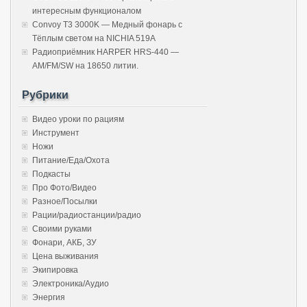
интересным функционалом
Convoy T3 3000K — Медный фонарь с
Тёплым светом на NICHIA 519A
Радиоприёмник HARPER HRS-440 —
AM/FM/SW на 18650 литии.
Рубрики
Видео уроки по рациям
Инструмент
Ножи
Питание/Еда/Охота
Подкасты
Про Фото/Видео
Разное/Посылки
Рации/радиостанции/радио
Своими руками
Фонари, АКБ, ЗУ
Цена выживания
Экипировка
Электроника/Аудио
Энергия