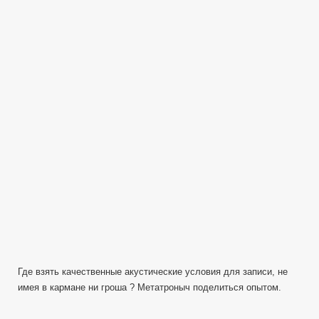
условия
звукозаписи
—
Автомобиль
Где взять качественные акустические условия для записи, не
имея в кармане ни гроша ? Метатроныч поделиться опытом.