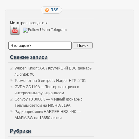
RSS
Метатрон в соцсетях:
Свежие записи
Wuben Knight X-0 / Крутейший EDC фонарь
/ Lightok X0
Термопот на 5 литров / Harper HTP-5T01
GVDA GD110A — Тестер электрика с
интересным функционалом
Convoy T3 3000K — Медный фонарь с
Тёплым светом на NICHIA 519A
Радиоприёмник HARPER HRS-440 —
AM/FM/SW на 18650 литии.
Рубрики