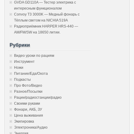
GVDA GD110A — Тестер электрика с
интересным функционалом
Convoy T3 3000K — Медный фонарь с
Тёплым светом на NICHIA 519A
Радиоприёмник HARPER HRS-440 —
AM/FM/SW на 18650 литии.
Рубрики
Видео уроки по рациям
Инструмент
Ножи
Питание/Еда/Охота
Подкасты
Про Фото/Видео
Разное/Посылки
Рации/радиостанции/радио
Своими руками
Фонари, АКБ, ЗУ
Цена выживания
Экипировка
Электроника/Аудио
Энергия