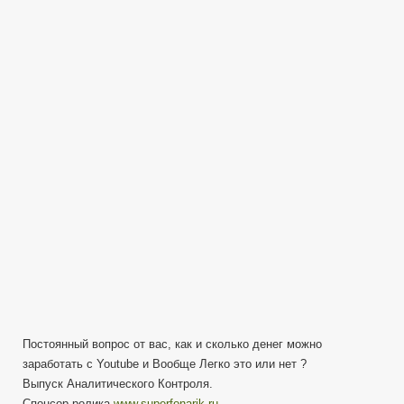
с
Youtube,
легко
или
нет
?
AC#S02E08
Постоянный вопрос от вас, как и сколько денег можно
заработать с Youtube и Вообще Легко это или нет ?
Выпуск Аналитического Контроля.
Спонсор ролика
www.superfonarik.ru