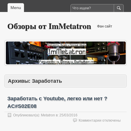
Menu
Обзоры от ImMetatron
Фан сайт
Архивы:
Заработать
Заработать с Youtube, легко или нет ?
AC#S02E08
Опубликовал(а):
Metatron
в:
25/03/2016
к
Комментарии
отключены
записи
Заработать