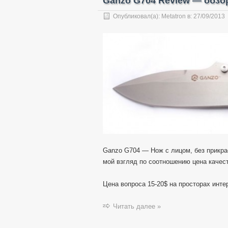
Ganzo G704 Review — обзо
Опубликовал(а):
Metatron
в:
27/09/2013
Ganzo G704 — Нож с лицом, без прикр
мой взгляд по соотношению цена качес
Цена вопроса 15-20$ на просторах инте
Читать далее »