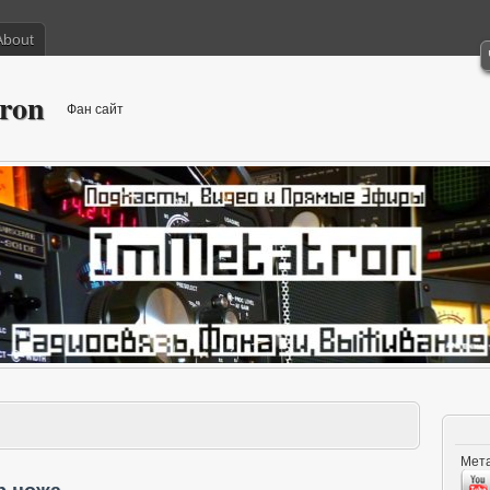
About
ron
Фан сайт
Мета