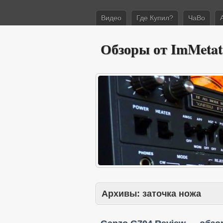
Видео
Где Купил?
ЧаВо
Обзоры от ImMetat
Архивы:
заточка ножа