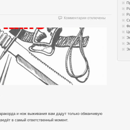
П
Р
Р
к
Комментарии
отключены
С
записи
Ф
Нож
Ц
выживания
Э
Э
Э
х
паракорда и нож выживания вам дадут только обманчивую
дведёт в самый ответственный момент.