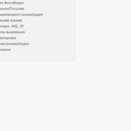
ро Фото/Видео
азное/Посылки
ации/радиостанции/радио
воими руками
онари, АКБ, ЗУ
ена выживания
кипировка
лектроника/Аудио
нергия