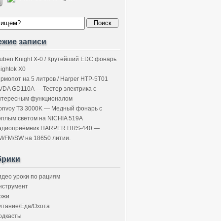
ежие записи
uben Knight X-0 / Крутейший EDC фонарь
Lightok X0
ермопот на 5 литров / Harper HTP-5T01
VDA GD110A — Тестер электрика с
нтересным функционалом
onvoy T3 3000K — Медный фонарь с
ёплым светом на NICHIA 519A
адиоприёмник HARPER HRS-440 —
M/FM/SW на 18650 литии.
брики
идео уроки по рациям
нструмент
ожи
итание/Еда/Охота
одкасты