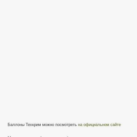
записи
Анти-
Зверь
и
Пенный
Дракон
—
Мега
баллоны
от
Техкрима
—
Честные
тесты
на
дальность
Баллоны Техкрим можно посмотреть
на официальном сайте