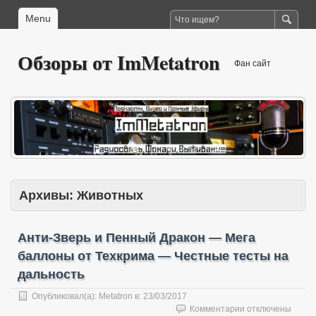
Menu
Обзоры от ImMetatron
Фан сайт
Архивы:
Животных
Анти-Зверь и Пенный Дракон — Мега
баллоны от Техкрима — Честные тесты на
дальность
Опубликовал(а):
Metatron
в:
23/03/2017
к
Комментарии
отключены