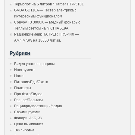
Термопот на 5 литров / Harper HTP-5T01
GVDA GD110A — Тестер электрика с
интересным функционалом
Convoy T3 3000K — Медный фонарь с
Тёплым светом на NICHIA 519A
Радиоприёмник HARPER HRS-440 —
AM/FM/SW на 18650 литии.
Рубрики
Видео уроки по рациям
Инструмент
Ножи
Питание/Еда/Охота
Подкасты
Про Фото/Видео
Разное/Посылки
Рации/радиостанции/радио
Своими руками
Фонари, АКБ, ЗУ
Цена выживания
Экипировка