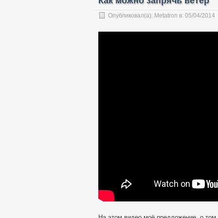
Как можно запрячь ветер
Опубликовал(а):
Metatron
в:
05/04/2014
На этом видео моё предложение, о том