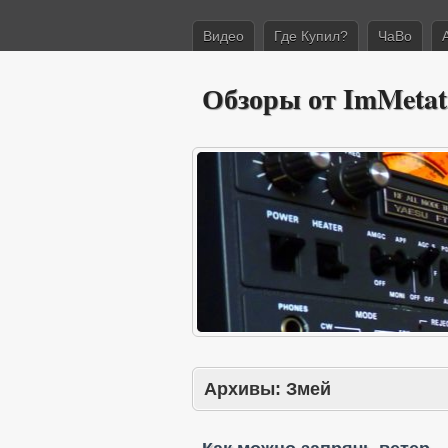
Видео
Где Купил?
ЧаВо
Обзоры от ImMetat
Архивы:
Змей