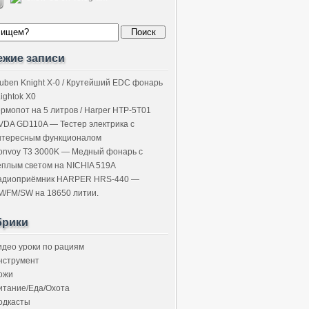
ежие записи
uben Knight X-0 / Крутейший EDC фонарь
Lightok X0
ермопот на 5 литров / Harper HTP-5T01
VDA GD110A — Тестер электрика с
нтересным функционалом
onvoy T3 3000K — Медный фонарь с
ёплым светом на NICHIA 519A
адиоприёмник HARPER HRS-440 —
M/FM/SW на 18650 литии.
брики
идео уроки по рациям
нструмент
ожи
итание/Еда/Охота
одкасты