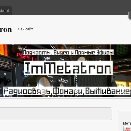
About
ron
Фан сайт
Мета