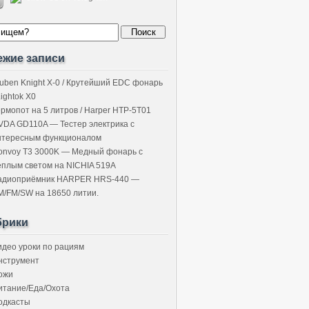
ежие записи
uben Knight X-0 / Крутейший EDC фонарь
Lightok X0
ермопот на 5 литров / Harper HTP-5T01
VDA GD110A — Тестер электрика с
нтересным функционалом
onvoy T3 3000K — Медный фонарь с
ёплым светом на NICHIA 519A
адиоприёмник HARPER HRS-440 —
M/FM/SW на 18650 литии.
брики
идео уроки по рациям
нструмент
ожи
итание/Еда/Охота
одкасты