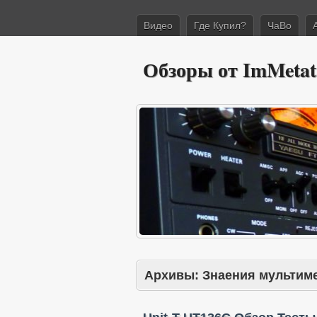
Видео
Где Купил?
ЧаВо
Обзоры от ImMetat
Архивы:
Знаения мультим