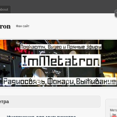
About
ron
Фан сайт
етра
Мета