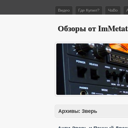
Видео
Где Купил?
ЧаВо
Обзоры от ImMetat
Архивы:
Зверь