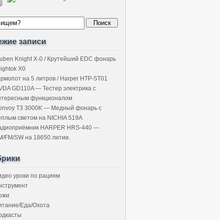
ежие записи
uben Knight X-0 / Крутейший EDC фонарь
Lightok X0
ермопот на 5 литров / Harper HTP-5T01
VDA GD110A — Тестер электрика с
нтересным функционалом
onvoy T3 3000K — Медный фонарь с
ёплым светом на NICHIA 519A
адиоприёмник HARPER HRS-440 —
M/FM/SW на 18650 литии.
брики
идео уроки по рациям
нструмент
ожи
итание/Еда/Охота
одкасты