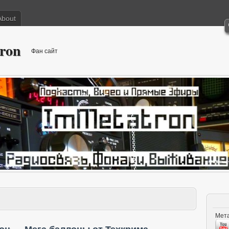
About
ron
Фан сайт
Мета